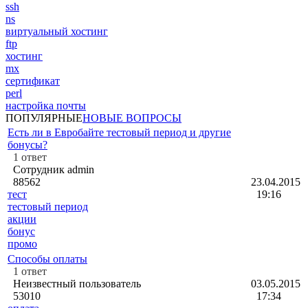
ssh
ns
виртуальный хостинг
ftp
хостинг
mx
сертификат
perl
настройка почты
ПОПУЛЯРНЫЕ
НОВЫЕ ВОПРОСЫ
Есть ли в Евробайте тестовый период и другие
бонусы?
1
ответ
Сотрудник admin
88562
23.04.2015
тест
19:16
тестовый период
акции
бонус
промо
Способы оплаты
1
ответ
Неизвестный пользователь
03.05.2015
53010
17:34