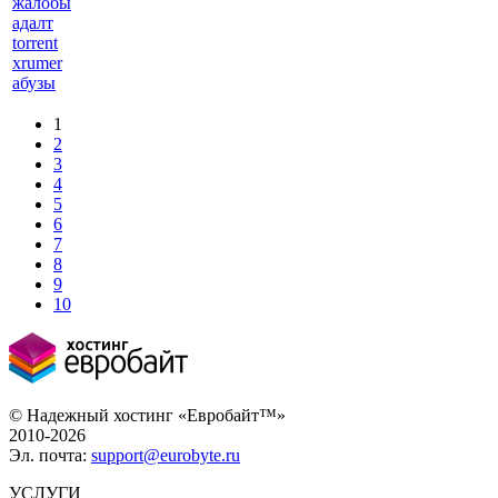
жалобы
адалт
torrent
xrumer
абузы
1
2
3
4
5
6
7
8
9
10
© Надежный хостинг «Евробайт™»
2010-2026
Эл. почта:
support@eurobyte.ru
УСЛУГИ