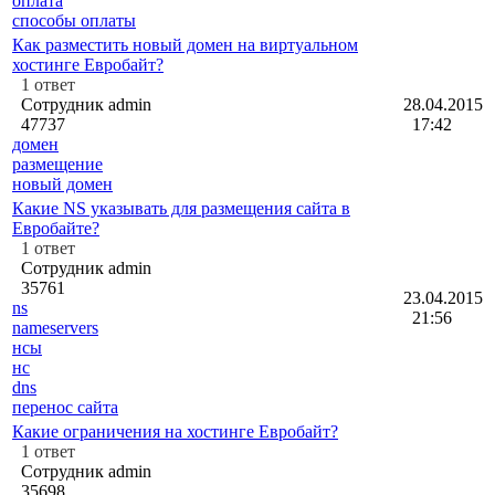
оплата
способы оплаты
Как разместить новый домен на виртуальном
хостинге Евробайт?
1
ответ
Сотрудник admin
28.04.2015
47737
17:42
домен
размещение
новый домен
Какие NS указывать для размещения сайта в
Евробайте?
1
ответ
Сотрудник admin
35761
23.04.2015
ns
21:56
nameservers
нсы
нс
dns
перенос сайта
Какие ограничения на хостинге Евробайт?
1
ответ
Сотрудник admin
35698