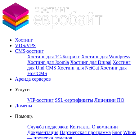
Хостинг
VDS/VPS
CMS-хостинг
Хостинг для 1С-Битрикс
Хостинг для Wordpress
Хостинг для Joomla
Хостинг для Drupal
Хостинг
для Umi.CMS
Хостинг для NetCat
Хостинг для
HostCMS
Аренда серверов
Услуги
VIP-хостинг
SSL-сертификаты
Лицензии ПО
Домены
Помощь
Служба поддержки
Контакты
О компании
Документация
Партнерская программа
Блог
Whois
— проверка доменов