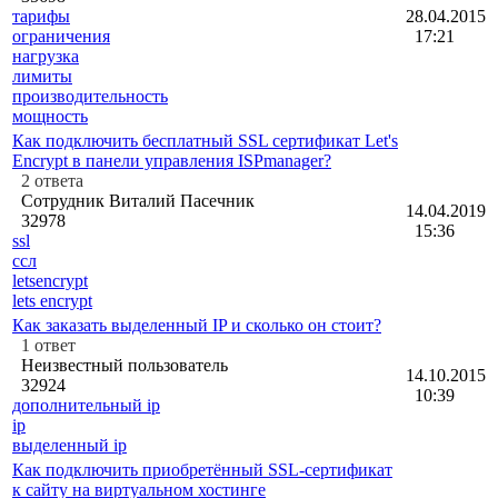
тарифы
28.04.2015
ограничения
17:21
нагрузка
лимиты
производительность
мощность
Как подключить бесплатный SSL сертификат Let's
Encrypt в панели управления ISPmanager?
2
ответа
Сотрудник Виталий Пасечник
14.04.2019
32978
15:36
ssl
ссл
letsencrypt
lets encrypt
Как заказать выделенный IP и сколько он стоит?
1
ответ
Неизвестный пользователь
14.10.2015
32924
10:39
дополнительный ip
ip
выделенный ip
Как подключить приобретённый SSL-сертификат
к сайту на виртуальном хостинге