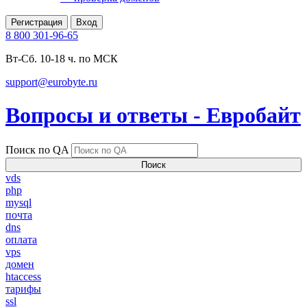
Регистрация
Вход
8 800 301-96-65
Вт-Сб. 10-18 ч. по МСК
support@eurobyte.ru
Вопросы и ответы - Евробайт
Поиск по QA
Поиск
vds
php
mysql
почта
dns
оплата
vps
домен
htaccess
тарифы
ssl