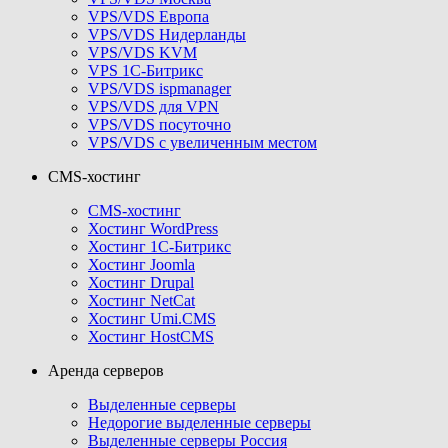
VPS/VDS Европа
VPS/VDS Нидерланды
VPS/VDS KVM
VPS 1С-Битрикс
VPS/VDS ispmanager
VPS/VDS для VPN
VPS/VDS посуточно
VPS/VDS с увеличенным местом
CMS-хостинг
CMS-хостинг
Хостинг WordPress
Хостинг 1С-Битрикс
Хостинг Joomla
Хостинг Drupal
Хостинг NetCat
Хостинг Umi.CMS
Хостинг HostCMS
Аренда серверов
Выделенные серверы
Недорогие выделенные серверы
Выделенные серверы Россия