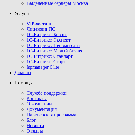
Выделенные серверы Москва
Услуги
VIP-хостинг
Лицензии ПО
1С-Битрикс: Бизнес
1С-Битрикс: Эксперт
1С-Битрикс: Первый сайт
1С-Битрикс: Малый бизнес
1С-Битрикс: Стандарт
1С-Битрикс: Старт
Ispmanager 6 lite
Домены
Помощь
Служба поддержки
Контакты
О компании
Документация
Партнерская программа
Блог
Новости
Отзывы