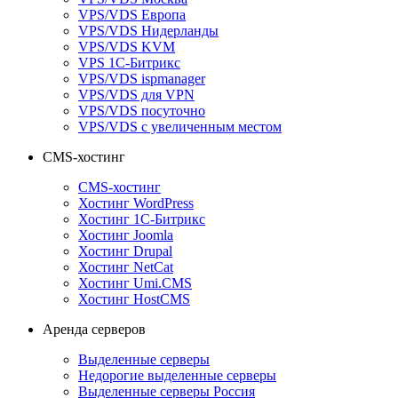
VPS/VDS Европа
VPS/VDS Нидерланды
VPS/VDS KVM
VPS 1С-Битрикс
VPS/VDS ispmanager
VPS/VDS для VPN
VPS/VDS посуточно
VPS/VDS с увеличенным местом
CMS-хостинг
CMS-хостинг
Хостинг WordPress
Хостинг 1С-Битрикс
Хостинг Joomla
Хостинг Drupal
Хостинг NetCat
Хостинг Umi.CMS
Хостинг HostCMS
Аренда серверов
Выделенные серверы
Недорогие выделенные серверы
Выделенные серверы Россия