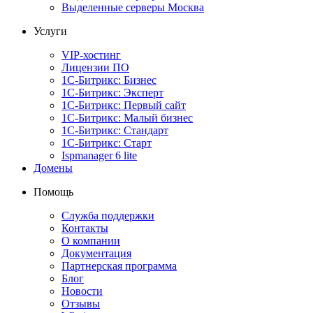
Выделенные серверы Москва
Услуги
VIP-хостинг
Лицензии ПО
1С-Битрикс: Бизнес
1С-Битрикс: Эксперт
1С-Битрикс: Первый сайт
1С-Битрикс: Малый бизнес
1С-Битрикс: Стандарт
1С-Битрикс: Старт
Ispmanager 6 lite
Домены
Помощь
Служба поддержки
Контакты
О компании
Документация
Партнерская программа
Блог
Новости
Отзывы