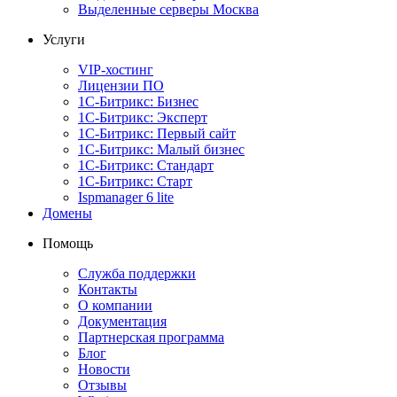
Выделенные серверы Москва
Услуги
VIP-хостинг
Лицензии ПО
1С-Битрикс: Бизнес
1С-Битрикс: Эксперт
1С-Битрикс: Первый сайт
1С-Битрикс: Малый бизнес
1С-Битрикс: Стандарт
1С-Битрикс: Старт
Ispmanager 6 lite
Домены
Помощь
Служба поддержки
Контакты
О компании
Документация
Партнерская программа
Блог
Новости
Отзывы