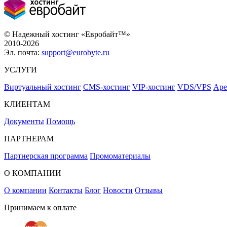
© Надежный хостинг «Евробайт™»
2010-2026
Эл. почта:
support@eurobyte.ru
УСЛУГИ
Виртуальный хостинг
CMS-хостинг
VIP-хостинг
VDS/VPS
Аре
КЛИЕНТАМ
Документы
Помощь
ПАРТНЕРАМ
Партнерская программа
Промоматериалы
О КОМПАНИИ
О компании
Контакты
Блог
Новости
Отзывы
Принимаем к оплате