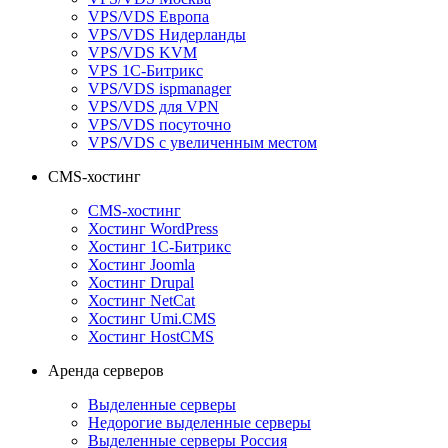
VPS/VDS Европа
VPS/VDS Нидерланды
VPS/VDS KVM
VPS 1С-Битрикс
VPS/VDS ispmanager
VPS/VDS для VPN
VPS/VDS посуточно
VPS/VDS с увеличенным местом
CMS-хостинг
CMS-хостинг
Хостинг WordPress
Хостинг 1С-Битрикс
Хостинг Joomla
Хостинг Drupal
Хостинг NetCat
Хостинг Umi.CMS
Хостинг HostCMS
Аренда серверов
Выделенные серверы
Недорогие выделенные серверы
Выделенные серверы Россия