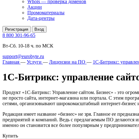
Whois — проверка доменов
Акции
Промоматериалы
Дата-центры
Регистрация
Вход
8 800 301-96-65
Вт-Сб. 10-18 ч. по МСК
support@eurobyte.ru
Главная
—
Услуги
—
Лицензии на ПО
—
1С-Битрикс: управле
1С-Битрикс: управление сайто
Продукт «1С-Битрикс: Управление сайтом. Бизнес» - это огро
не просто сайта, интернет-магазина или портала. С этим про
сетями, организовывают широкомасштабный интернет-бизнес 
Редакция имеет название «бизнес» не зря. Главное ее предназ
предприятий и компаний. Ведь с предлагаемым ПО делаются и
именно он становится все более популярным у предпринимател
Купить