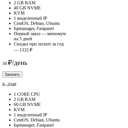
2 GB RAM
40 GB NVME
KVM
1 выделенный IP
CentOS, Debian, Ubuntu
Ispmanager, Fastpanel
Первый заказ — минимум
на 5 дней
Скидка при оплате за год
— 1332 ₽
₽/день
34
Заказать
K-2048
1 CORE CPU
2 GB RAM
60 GB NVME
KVM
1 выделенный IP
CentOS, Debian, Ubuntu
Ispmanager, Fastpanel