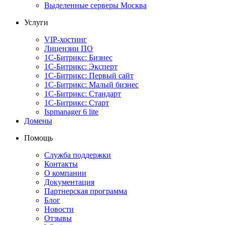
Выделенные серверы Москва
Услуги
VIP-хостинг
Лицензии ПО
1С-Битрикс: Бизнес
1С-Битрикс: Эксперт
1С-Битрикс: Первый сайт
1С-Битрикс: Малый бизнес
1С-Битрикс: Стандарт
1С-Битрикс: Старт
Ispmanager 6 lite
Домены
Помощь
Служба поддержки
Контакты
О компании
Документация
Партнерская программа
Блог
Новости
Отзывы