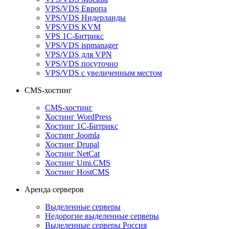
VPS/VDS Европа
VPS/VDS Нидерланды
VPS/VDS KVM
VPS 1С-Битрикс
VPS/VDS ispmanager
VPS/VDS для VPN
VPS/VDS посуточно
VPS/VDS с увеличенным местом
CMS-хостинг
CMS-хостинг
Хостинг WordPress
Хостинг 1С-Битрикс
Хостинг Joomla
Хостинг Drupal
Хостинг NetCat
Хостинг Umi.CMS
Хостинг HostCMS
Аренда серверов
Выделенные серверы
Недорогие выделенные серверы
Выделенные серверы Россия