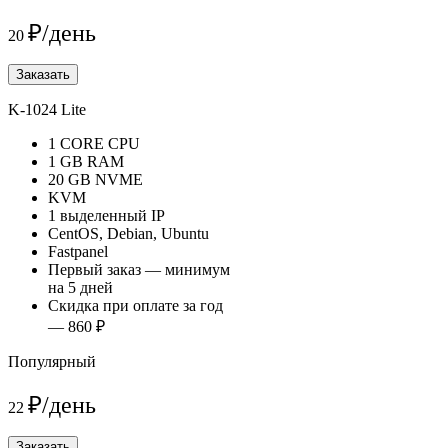
₽/день
20
Заказать
K-1024 Lite
1 CORE CPU
1 GB RAM
20 GB NVME
KVM
1 выделенный IP
CentOS, Debian, Ubuntu
Fastpanel
Первый заказ — минимум
на 5 дней
Скидка при оплате за год
— 860 ₽
Популярный
₽/день
22
Заказать