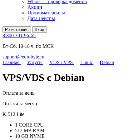
Whois — проверка доменов
Акции
Промоматериалы
Дата-центры
Регистрация
Вход
8 800 301-96-65
Вт-Сб. 10-18 ч. по МСК
support@eurobyte.ru
Главная
—
Услуги
—
VDS / VPS
—
Linux
—
Debian
VPS/VDS с Debian
Оплата за день
Оплата за месяц
K-512 Lite
1 CORE CPU
512 MB RAM
10 GB NVME