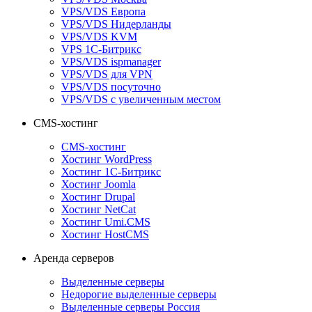
VPS/VDS Европа
VPS/VDS Нидерланды
VPS/VDS KVM
VPS 1С-Битрикс
VPS/VDS ispmanager
VPS/VDS для VPN
VPS/VDS посуточно
VPS/VDS с увеличенным местом
CMS-хостинг
CMS-хостинг
Хостинг WordPress
Хостинг 1С-Битрикс
Хостинг Joomla
Хостинг Drupal
Хостинг NetCat
Хостинг Umi.CMS
Хостинг HostCMS
Аренда серверов
Выделенные серверы
Недорогие выделенные серверы
Выделенные серверы Россия