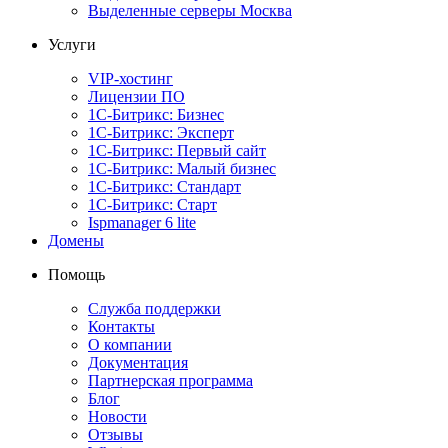
Выделенные серверы Москва
Услуги
VIP-хостинг
Лицензии ПО
1С-Битрикс: Бизнес
1С-Битрикс: Эксперт
1С-Битрикс: Первый сайт
1С-Битрикс: Малый бизнес
1С-Битрикс: Стандарт
1С-Битрикс: Старт
Ispmanager 6 lite
Домены
Помощь
Служба поддержки
Контакты
О компании
Документация
Партнерская программа
Блог
Новости
Отзывы