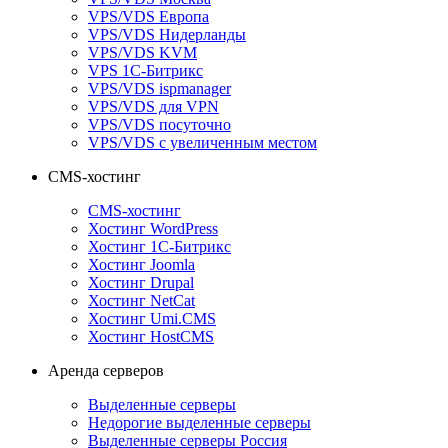
VPS/VDS Европа
VPS/VDS Нидерланды
VPS/VDS KVM
VPS 1С-Битрикс
VPS/VDS ispmanager
VPS/VDS для VPN
VPS/VDS посуточно
VPS/VDS с увеличенным местом
CMS-хостинг
CMS-хостинг
Хостинг WordPress
Хостинг 1С-Битрикс
Хостинг Joomla
Хостинг Drupal
Хостинг NetCat
Хостинг Umi.CMS
Хостинг HostCMS
Аренда серверов
Выделенные серверы
Недорогие выделенные серверы
Выделенные серверы Россия