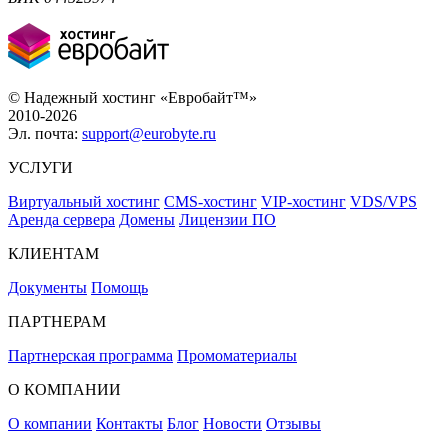
© Надежный хостинг «Евробайт™»
2010-2026
Эл. почта:
support@eurobyte.ru
УСЛУГИ
Виртуальный хостинг
CMS-хостинг
VIP-хостинг
VDS/VPS
Аренда сервера
Домены
Лицензии ПО
КЛИЕНТАМ
Документы
Помощь
ПАРТНЕРАМ
Партнерская программа
Промоматериалы
О КОМПАНИИ
О компании
Контакты
Блог
Новости
Отзывы