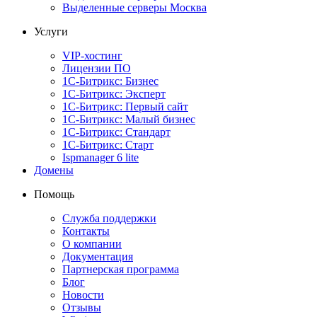
Выделенные серверы Москва
Услуги
VIP-хостинг
Лицензии ПО
1С-Битрикс: Бизнес
1С-Битрикс: Эксперт
1С-Битрикс: Первый сайт
1С-Битрикс: Малый бизнес
1С-Битрикс: Стандарт
1С-Битрикс: Старт
Ispmanager 6 lite
Домены
Помощь
Служба поддержки
Контакты
О компании
Документация
Партнерская программа
Блог
Новости
Отзывы