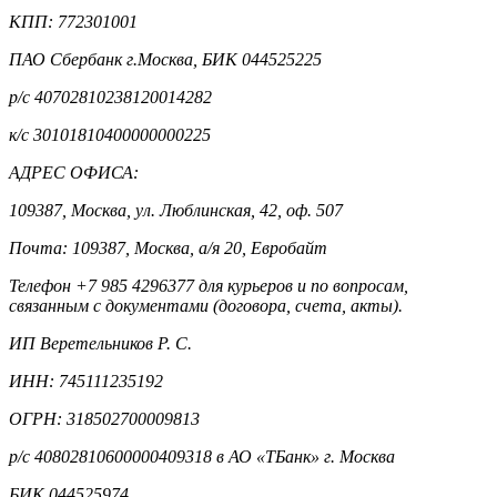
КПП: 772301001
ПАО Сбербанк г.Москва, БИК 044525225
р/с 40702810238120014282
к/с 30101810400000000225
АДРЕС ОФИСА:
109387, Москва, ул. Люблинская, 42, оф. 507
Почта: 109387, Москва, а/я 20, Евробайт
Телефон +7 985 4296377 для курьеров и по вопросам,
связанным с документами (договора, счета, акты).
ИП Веретельников Р. С.
ИНН: 745111235192
ОГРН: 318502700009813
р/с 40802810600000409318 в АО «ТБанк» г. Москва
БИК 044525974