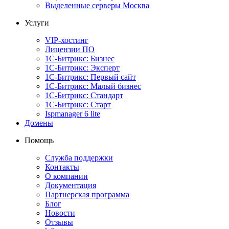
Выделенные серверы Москва
Услуги
VIP-хостинг
Лицензии ПО
1С-Битрикс: Бизнес
1С-Битрикс: Эксперт
1С-Битрикс: Первый сайт
1С-Битрикс: Малый бизнес
1С-Битрикс: Стандарт
1С-Битрикс: Старт
Ispmanager 6 lite
Домены
Помощь
Служба поддержки
Контакты
О компании
Документация
Партнерская программа
Блог
Новости
Отзывы