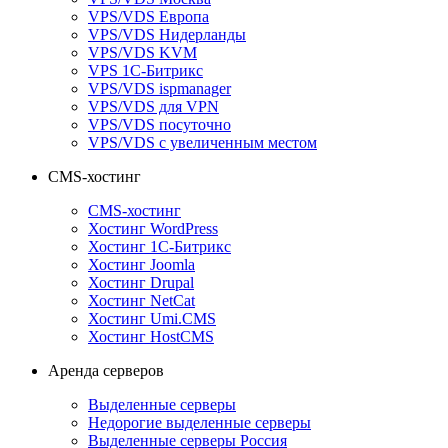
VPS/VDS Европа
VPS/VDS Нидерланды
VPS/VDS KVM
VPS 1С-Битрикс
VPS/VDS ispmanager
VPS/VDS для VPN
VPS/VDS посуточно
VPS/VDS с увеличенным местом
CMS-хостинг
CMS-хостинг
Хостинг WordPress
Хостинг 1С-Битрикс
Хостинг Joomla
Хостинг Drupal
Хостинг NetCat
Хостинг Umi.CMS
Хостинг HostCMS
Аренда серверов
Выделенные серверы
Недорогие выделенные серверы
Выделенные серверы Россия