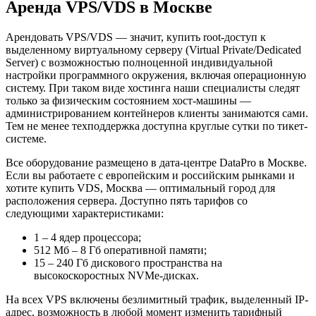
Аренда VPS/VDS в Москве
Арендовать VPS/VDS — значит, купить root-доступ к
выделенному виртуальному серверу (Virtual Private/Dedicated
Server) с возможностью полноценной индивидуальной
настройки программного окружения, включая операционную
систему. При таком виде хостинга наши специалисты следят
только за физическим состоянием хост-машины —
администрированием контейнеров клиенты занимаются сами.
Тем не менее техподдержка доступна круглые сутки по тикет-
системе.
Все оборудование размещено в дата-центре DataPro в Москве.
Если вы работаете с европейским и российским рынками и
хотите купить VDS, Москва — оптимальный город для
расположения сервера. Доступно пять тарифов со
следующими характеристиками:
1 – 4 ядер процессора;
512 Мб – 8 Гб оперативной памяти;
15 – 240 Гб дискового пространства на
высокоскоростных NVMe-дисках.
На всех VPS включены безлимитный трафик, выделенный IP-
адрес, возможность в любой момент изменить тарифный