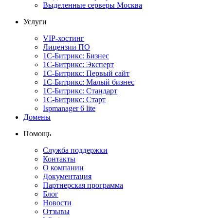
Выделенные серверы Москва
Услуги
VIP-хостинг
Лицензии ПО
1С-Битрикс: Бизнес
1С-Битрикс: Эксперт
1С-Битрикс: Первый сайт
1С-Битрикс: Малый бизнес
1С-Битрикс: Стандарт
1С-Битрикс: Старт
Ispmanager 6 lite
Домены
Помощь
Служба поддержки
Контакты
О компании
Документация
Партнерская программа
Блог
Новости
Отзывы