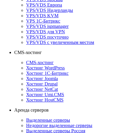
VPS/VDS Европа
VPS/VDS Нидерланды
VPS/VDS KVM
VPS 1С-Битрикс
VPS/VDS ispmanager
VPS/VDS для VPN
VPS/VDS посуточно
VPS/VDS с увеличенным местом
CMS-хостинг
CMS-хостинг
Хостинг WordPress
Хостинг 1С-Битрикс
Хостинг Joomla
Хостинг Drupal
Хостинг NetCat
Хостинг Umi.CMS
Хостинг HostCMS
Аренда серверов
Выделенные серверы
Недорогие выделенные серверы
Выделенные серверы Россия