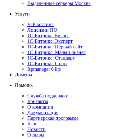
Выделенные серверы Москва
Услуги
VIP-хостинг
Лицензии ПО
1С-Битрикс: Бизнес
1С-Битрикс: Эксперт
1С-Битрикс: Первый сайт
1С-Битрикс: Малый бизнес
1С-Битрикс: Стандарт
1С-Битрикс: Старт
Ispmanager 6 lite
Домены
Помощь
Служба поддержки
Контакты
О компании
Документация
Партнерская программа
Блог
Новости
Отзывы