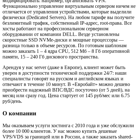
модифицировать: например, организовать VPN.
Функционально управление виртуальным сервером ничем не
отличается от управления устройствами, которые выделили
физически (Dedicated Servers). На любом тарифе вы получите
безлимитный трафик, собственный IP-адрес, root-права. Все
хосты работают на профессиональном серверном
оборудовании от компании DELL. Везде установлены
скоростные SSD NVMe-диски и мощные процессоры —
разница только в объеме ресурсов. По готовым шаблонам
можно заказать 1 – 4 ядра CPU, 512 Мб – 8 Гб оперативной
памяти, 15 – 240 Гб дискового пространства.
Арендуя у нас server (даже в Европе), клиент может быть
уверен в доступности технической поддержки 24/7: наши
специалисты говорят на русском и английском языках и
отвечают в течение 10 минут. В «Евробайт» можно дешево
приобрести надежный ВПС/ВДС посуточно (от 5 дней), на
месяц или сразу год. Цена стартует от 145 руб/мес или 6.75
руб/день.
О компании
Мы оказываем услуги хостинга с 2010 года и уже обслужили
более 10 000 клиентов. У нас можно купить дешевые
VPS/VDS за границей или в России, а также заказать shared-