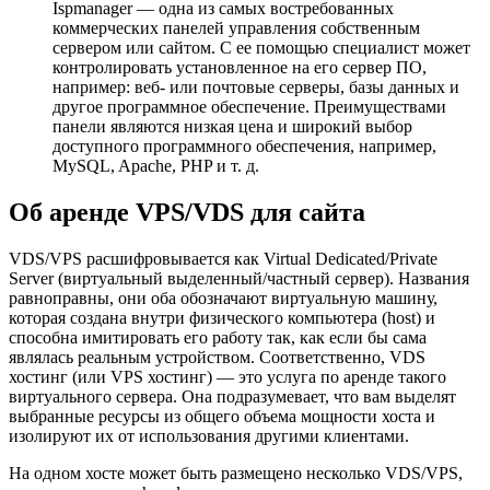
Ispmanager — одна из самых востребованных
коммерческих панелей управления собственным
сервером или сайтом. С ее помощью специалист может
контролировать установленное на его сервер ПО,
например: веб- или почтовые серверы, базы данных и
другое программное обеспечение. Преимуществами
панели являются низкая цена и широкий выбор
доступного программного обеспечения, например,
MySQL, Apache, PHP и т. д.
Об аренде VPS/VDS для сайта
VDS/VPS расшифровывается как Virtual Dedicated/Private
Server (виртуальный выделенный/частный сервер). Названия
равноправны, они оба обозначают виртуальную машину,
которая создана внутри физического компьютера (host) и
способна имитировать его работу так, как если бы сама
являлась реальным устройством. Соответственно, VDS
хостинг (или VPS хостинг) — это услуга по аренде такого
виртуального сервера. Она подразумевает, что вам выделят
выбранные ресурсы из общего объема мощности хоста и
изолируют их от использования другими клиентами.
На одном хосте может быть размещено несколько VDS/VPS,