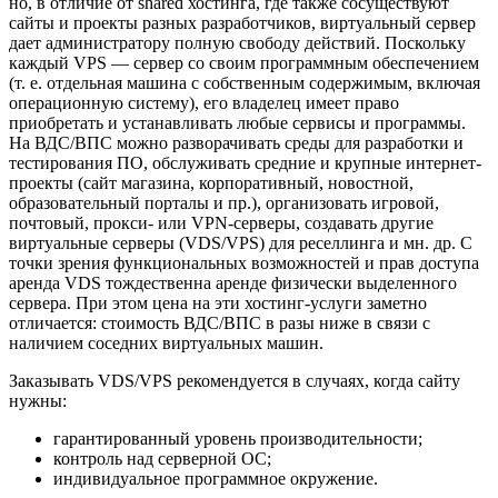
но, в отличие от shared хостинга, где также сосуществуют
сайты и проекты разных разработчиков, виртуальный сервер
дает администратору полную свободу действий. Поскольку
каждый VPS — сервер со своим программным обеспечением
(т. е. отдельная машина с собственным содержимым, включая
операционную систему), его владелец имеет право
приобретать и устанавливать любые сервисы и программы.
На ВДС/ВПС можно разворачивать среды для разработки и
тестирования ПО, обслуживать средние и крупные интернет-
проекты (сайт магазина, корпоративный, новостной,
образовательный порталы и пр.), организовать игровой,
почтовый, прокси- или VPN-серверы, создавать другие
виртуальные серверы (VDS/VPS) для реселлинга и мн. др. С
точки зрения функциональных возможностей и прав доступа
аренда VDS тождественна аренде физически выделенного
сервера. При этом цена на эти хостинг-услуги заметно
отличается: стоимость ВДС/ВПС в разы ниже в связи с
наличием соседних виртуальных машин.
Заказывать VDS/VPS рекомендуется в случаях, когда сайту
нужны:
гарантированный уровень производительности;
контроль над серверной ОС;
индивидуальное программное окружение.