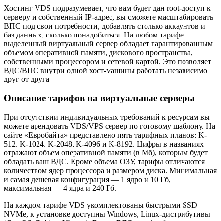
Хостинг VDS подразумевает, что вам будет дан root-доступ к
серверу и собственный IP-адрес, вы сможете масштабировать
ВПС под свои потребности, добавлять столько аккаунтов и
баз данных, сколько понадобиться. На любом тарифе
выделенный виртуальный сервер обладает гарантированным
объемом оперативной памяти, дискового пространства,
собственными процессором и сетевой картой. Это позволяет
ВДС/ВПС внутри одной хост-машины работать независимо
друг от друга
Описание тарифов на виртуальные серверы
При отсутствии индивидуальных требований к ресурсам вы
можете арендовать VDS/VPS сервер по готовому шаблону. На
сайте «Евробайта» представлено пять тарифных планов: K-
512, K-1024, K-2048, K-4096 и K-8192. Цифры в названиях
отражают объем оперативной памяти (в Мб), которым будет
обладать ваш ВДС. Кроме объема ОЗУ, тарифы отличаются
количеством ядер процессора и размером диска. Минимальная
и самая дешевая конфигурация — 1 ядро и 10 Гб,
максимальная — 4 ядра и 240 Гб.
На каждом тарифе VDS укомплектованы быстрыми SSD
NVMe, к установке доступны Windows, Linux-дистрибутивы