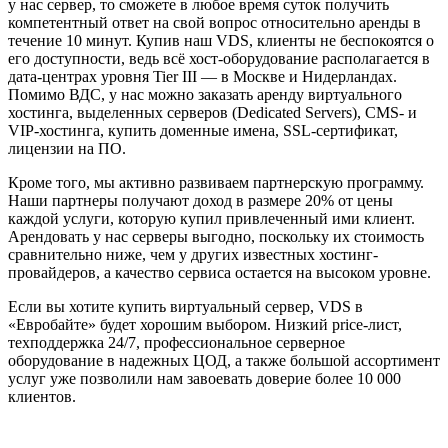
у нас сервер, то сможете в любое время суток получить
компетентный ответ на свой вопрос относительно аренды в
течение 10 минут. Купив наш VDS, клиенты не беспокоятся о
его доступности, ведь всё хост-оборудование располагается в
дата-центрах уровня Tier III — в Москве и Нидерландах.
Помимо ВДС, у нас можно заказать аренду виртуального
хостинга, выделенных серверов (Dedicated Servers), CMS- и
VIP-хостинга, купить доменные имена, SSL-сертификат,
лицензии на ПО.
Кроме того, мы активно развиваем партнерскую программу.
Наши партнеры получают доход в размере 20% от цены
каждой услуги, которую купил привлеченный ими клиент.
Арендовать у нас серверы выгодно, поскольку их стоимость
сравнительно ниже, чем у других известных хостинг-
провайдеров, а качество сервиса остается на высоком уровне.
Если вы хотите купить виртуальный сервер, VDS в
«Евробайте» будет хорошим выбором. Низкий price-лист,
техподдержка 24/7, профессиональное серверное
оборудование в надежных ЦОД, а также большой ассортимент
услуг уже позволили нам завоевать доверие более 10 000
клиентов.