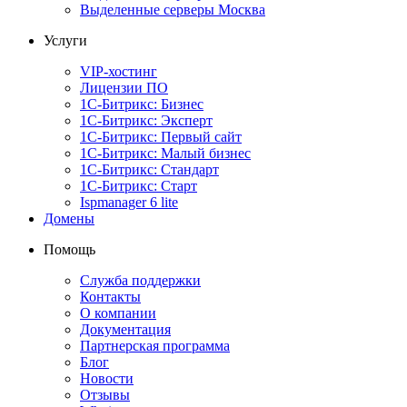
Выделенные серверы Москва
Услуги
VIP-хостинг
Лицензии ПО
1С-Битрикс: Бизнес
1С-Битрикс: Эксперт
1С-Битрикс: Первый сайт
1С-Битрикс: Малый бизнес
1С-Битрикс: Стандарт
1С-Битрикс: Старт
Ispmanager 6 lite
Домены
Помощь
Служба поддержки
Контакты
О компании
Документация
Партнерская программа
Блог
Новости
Отзывы