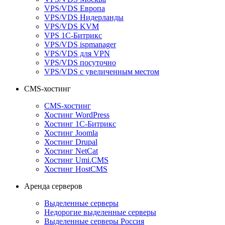
VPS/VDS Европа
VPS/VDS Нидерланды
VPS/VDS KVM
VPS 1С-Битрикс
VPS/VDS ispmanager
VPS/VDS для VPN
VPS/VDS посуточно
VPS/VDS с увеличенным местом
CMS-хостинг
CMS-хостинг
Хостинг WordPress
Хостинг 1С-Битрикс
Хостинг Joomla
Хостинг Drupal
Хостинг NetCat
Хостинг Umi.CMS
Хостинг HostCMS
Аренда серверов
Выделенные серверы
Недорогие выделенные серверы
Выделенные серверы Россия