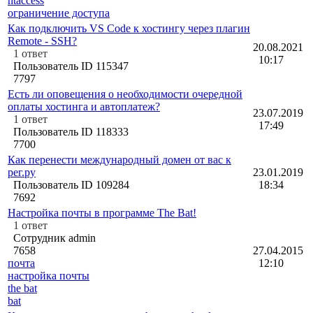
htaccess
ограничение доступа
Как подключить VS Code к хостингу через плагин
Remote - SSH?
20.08.2021
1
ответ
10:17
Пользователь ID 115347
7797
Есть ли оповещения о необходимости очередной
оплаты хостинга и автоплатеж?
23.07.2019
1
ответ
17:49
Пользователь ID 118333
7700
Как перенести международный домен от вас к
рег.ру
23.01.2019
Пользователь ID 109284
18:34
7692
Настройка почты в программе The Bat!
1
ответ
Сотрудник admin
7658
27.04.2015
почта
12:10
настройка почты
the bat
bat