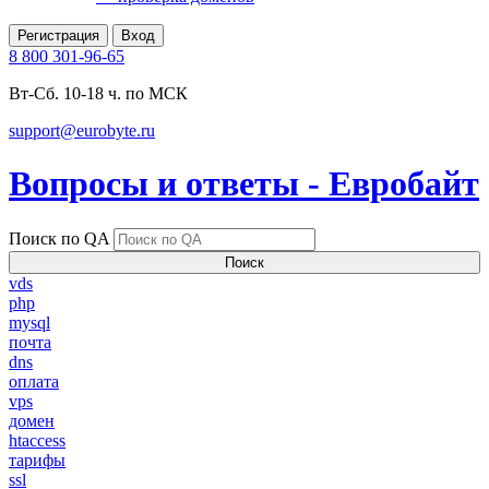
Регистрация
Вход
8 800 301-96-65
Вт-Сб. 10-18 ч. по МСК
support@eurobyte.ru
Вопросы и ответы - Евробайт
Поиск по QA
Поиск
vds
php
mysql
почта
dns
оплата
vps
домен
htaccess
тарифы
ssl