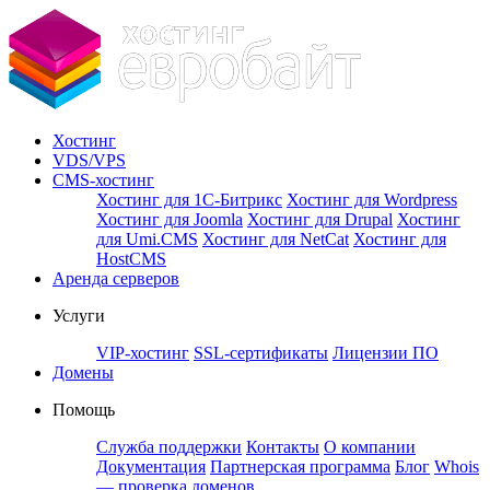
Хостинг
VDS/VPS
CMS-хостинг
Хостинг для 1С-Битрикс
Хостинг для Wordpress
Хостинг для Joomla
Хостинг для Drupal
Хостинг
для Umi.CMS
Хостинг для NetCat
Хостинг для
HostCMS
Аренда серверов
Услуги
VIP-хостинг
SSL-сертификаты
Лицензии ПО
Домены
Помощь
Служба поддержки
Контакты
О компании
Документация
Партнерская программа
Блог
Whois
— проверка доменов