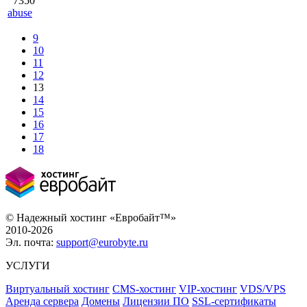
7350
abuse
9
10
11
12
13
14
15
16
17
18
© Надежный хостинг «Евробайт™»
2010-2026
Эл. почта:
support@eurobyte.ru
УСЛУГИ
Виртуальный хостинг
CMS-хостинг
VIP-хостинг
VDS/VPS
Аренда сервера
Домены
Лицензии ПО
SSL-сертификаты