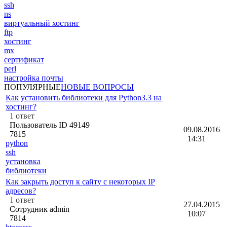
ssh
ns
виртуальный хостинг
ftp
хостинг
mx
сертификат
perl
настройка почты
ПОПУЛЯРНЫЕ
НОВЫЕ ВОПРОСЫ
Как установить библиотеки для Python3.3 на
хостинг?
1
ответ
Пользователь ID 49149
09.08.2016
7815
14:31
python
ssh
установка
библиотеки
Как закрыть доступ к сайту с некоторых IP
адресов?
1
ответ
27.04.2015
Сотрудник admin
10:07
7814