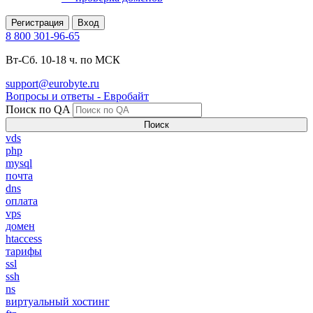
Регистрация
Вход
8 800 301-96-65
Вт-Сб. 10-18 ч. по МСК
support@eurobyte.ru
Вопросы и ответы - Евробайт
Поиск по QA
Поиск
vds
php
mysql
почта
dns
оплата
vps
домен
htaccess
тарифы
ssl
ssh
ns
виртуальный хостинг