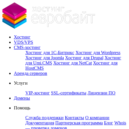
Хостинг
VDS/VPS
CMS-хостинг
Хостинг для 1С-Битрикс
Хостинг для Wordpress
Хостинг для Joomla
Хостинг для Drupal
Хостинг
для Umi.CMS
Хостинг для NetCat
Хостинг для
HostCMS
Аренда серверов
Услуги
VIP-хостинг
SSL-сертификаты
Лицензии ПО
Домены
Помощь
Служба поддержки
Контакты
О компании
Документация
Партнерская программа
Блог
Whois
— проверка доменов