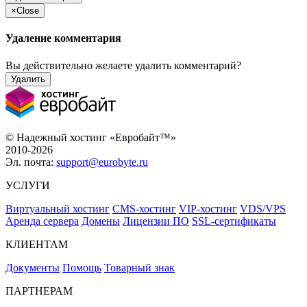
×
Close
Удаление комментария
Вы действительно желаете удалить комментарий?
Удалить
© Надежный хостинг «Евробайт™»
2010-2026
Эл. почта:
support@eurobyte.ru
УСЛУГИ
Виртуальный хостинг
CMS-хостинг
VIP-хостинг
VDS/VPS
Аренда сервера
Домены
Лицензии ПО
SSL-сертификаты
КЛИЕНТАМ
Документы
Помощь
Товарный знак
ПАРТНЕРАМ