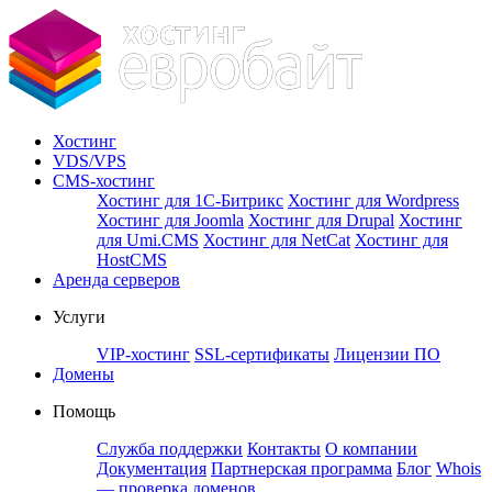
Хостинг
VDS/VPS
CMS-хостинг
Хостинг для 1С-Битрикс
Хостинг для Wordpress
Хостинг для Joomla
Хостинг для Drupal
Хостинг
для Umi.CMS
Хостинг для NetCat
Хостинг для
HostCMS
Аренда серверов
Услуги
VIP-хостинг
SSL-сертификаты
Лицензии ПО
Домены
Помощь
Служба поддержки
Контакты
О компании
Документация
Партнерская программа
Блог
Whois
— проверка доменов