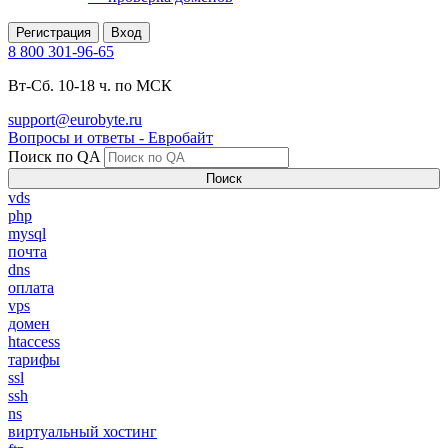
Регистрация
Вход
8 800 301-96-65
Вт-Сб. 10-18 ч. по МСК
support@eurobyte.ru
Вопросы и ответы - Евробайт
Поиск по QA
Поиск
vds
php
mysql
почта
dns
оплата
vps
домен
htaccess
тарифы
ssl
ssh
ns
виртуальный хостинг