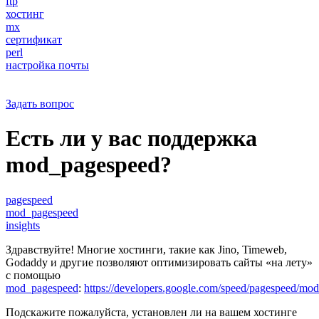
ftp
хостинг
mx
сертификат
perl
настройка почты
Задать вопрос
Есть ли у вас поддержка
mod_pagespeed?
pagespeed
mod_pagespeed
insights
Здравствуйте! Многие хостинги, такие как Jino, Timeweb,
Godaddy и другие позволяют оптимизировать сайты «на лету»
с помощью
mod_pagespeed
:
https://developers.google.com/speed/pagespeed/mod
Подскажите пожалуйста, установлен ли на вашем хостинге