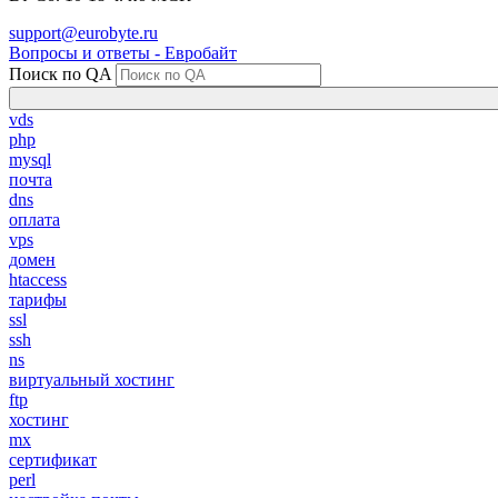
support@eurobyte.ru
Вопросы и ответы - Евробайт
Поиск по QA
vds
php
mysql
почта
dns
оплата
vps
домен
htaccess
тарифы
ssl
ssh
ns
виртуальный хостинг
ftp
хостинг
mx
сертификат
perl