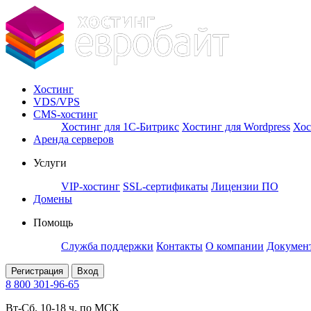
Хостинг
VDS/VPS
CMS-хостинг
Хостинг для 1С-Битрикс
Хостинг для Wordpress
Хос
Аренда серверов
Услуги
VIP-хостинг
SSL-сертификаты
Лицензии ПО
Домены
Помощь
Служба поддержки
Контакты
О компании
Докумен
Регистрация
Вход
8 800 301-96-65
Вт-Сб. 10-18 ч. по МСК