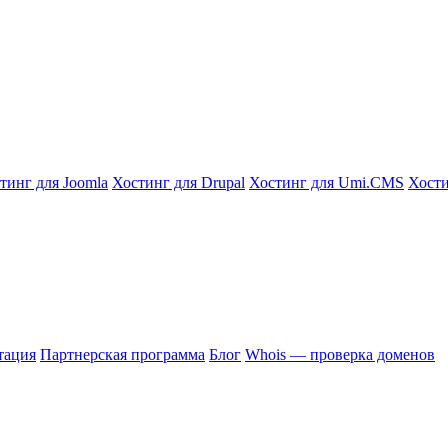
тинг для Joomla
Хостинг для Drupal
Хостинг для Umi.CMS
Хости
тация
Партнерская программа
Блог
Whois — проверка доменов