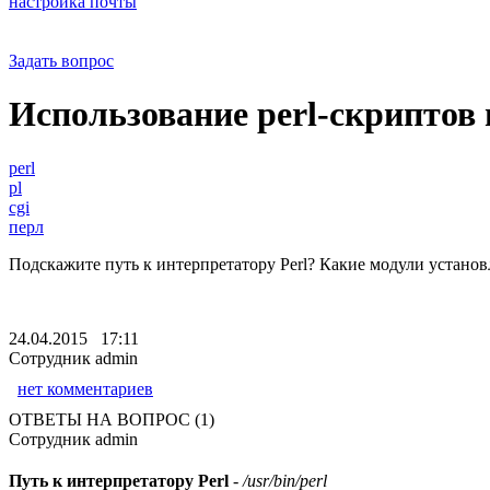
настройка почты
Задать вопрос
Использование perl-скриптов
perl
pl
cgi
перл
Подскажите путь к интерпретатору Perl? Какие модули устано
24.04.2015 17:11
Сотрудник admin
нет комментариев
ОТВЕТЫ НА ВОПРОС (1)
Сотрудник admin
Путь к интерпретатору Perl
-
/usr/bin/perl