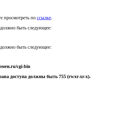
те просмотреть по
ссылке
.
е должно быть следующее:
е должно быть следующее:
мен.ru/cgi-bin
рава доступа должны быть 755 (rwxr-xr-x).