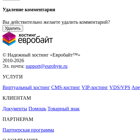
Удаление комментария
Вы действительно желаете удалить комментарий?
Удалить
© Надежный хостинг «Евробайт™»
2010-2026
Эл. почта:
support@eurobyte.ru
УСЛУГИ
Виртуальный хостинг
CMS-хостинг
VIP-хостинг
VDS/VPS
Аре
КЛИЕНТАМ
Документы
Помощь
Товарный знак
ПАРТНЕРАМ
Партнерская программа