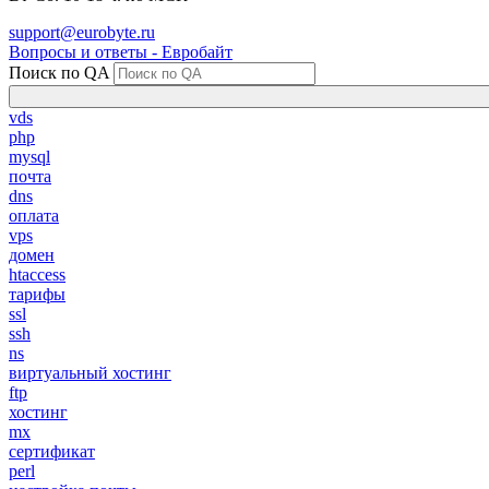
support@eurobyte.ru
Вопросы и ответы - Евробайт
Поиск по QA
vds
php
mysql
почта
dns
оплата
vps
домен
htaccess
тарифы
ssl
ssh
ns
виртуальный хостинг
ftp
хостинг
mx
сертификат
perl