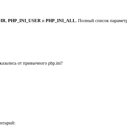
DIR
,
PHP_INI_USER
и
PHP_INI_ALL
. Полный список парамет
тказались от привычного php.ini?
ентарий: