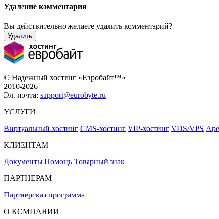
Удаление комментария
Вы действительно желаете удалить комментарий?
Удалить
© Надежный хостинг «Евробайт™»
2010-2026
Эл. почта:
support@eurobyte.ru
УСЛУГИ
Виртуальный хостинг
CMS-хостинг
VIP-хостинг
VDS/VPS
Аре
КЛИЕНТАМ
Документы
Помощь
Товарный знак
ПАРТНЕРАМ
Партнерская программа
О КОМПАНИИ