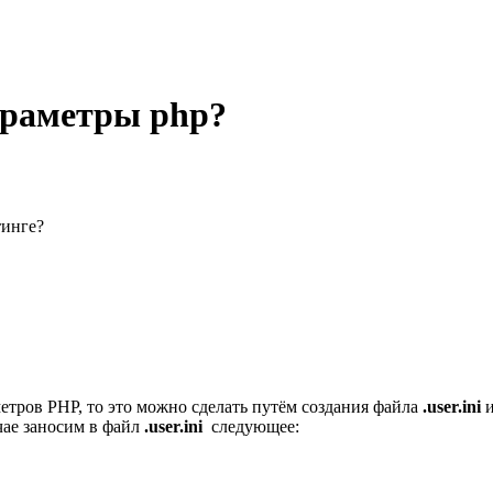
араметры php?
тинге?
етров PHP, то это можно сделать путём создания файла
.user.ini
и
учае заносим в файл
.user.ini
следующее: