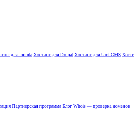
тинг для Joomla
Хостинг для Drupal
Хостинг для Umi.CMS
Хости
тация
Партнерская программа
Блог
Whois — проверка доменов