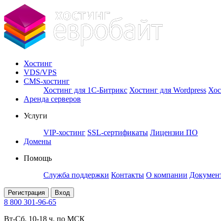
Хостинг
VDS/VPS
CMS-хостинг
Хостинг для 1С-Битрикс
Хостинг для Wordpress
Хос
Аренда серверов
Услуги
VIP-хостинг
SSL-сертификаты
Лицензии ПО
Домены
Помощь
Служба поддержки
Контакты
О компании
Докумен
Регистрация
Вход
8 800 301-96-65
Вт-Сб. 10-18 ч. по МСК