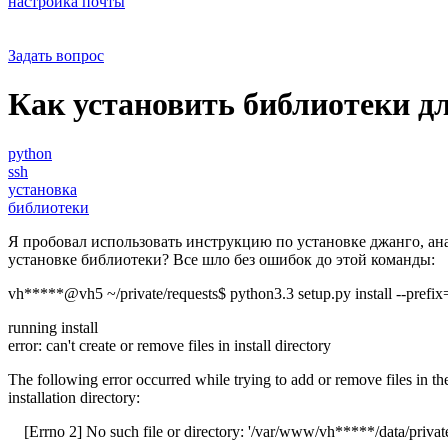
настройка почты
Задать вопрос
Как установить библиотеки дл
python
ssh
установка
библиотеки
Я пробовал использовать инструкцию по установке джанго, ана
установке библиотеки? Все шло без ошибок до этой команды:
vh*****@vh5 ~/private/requests$ python3.3 setup.py install --pref
running install
error: can't create or remove files in install directory
The following error occurred while trying to add or remove files in th
installation directory:
[Errno 2] No such file or directory: '/var/www/vh*****/data/private/l