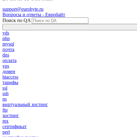
support@eurobyte.ru
Вопросы и ответы - Евробайт
Поиск по QA
vds
php
mysql
почта
dns
оплата
vps
домен
htaccess
тарифы
ssl
ssh
ns
виртуальный хостинг
ftp
хостинг
mx
сертификат
perl