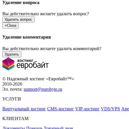
Удаление вопроса
Вы действительно желаете удалить вопрос?
Удалить вопрос
×
Close
Удаление комментария
Вы действительно желаете удалить комментарий?
Удалить
© Надежный хостинг «Евробайт™»
2010-2026
Эл. почта:
support@eurobyte.ru
УСЛУГИ
Виртуальный хостинг
CMS-хостинг
VIP-хостинг
VDS/VPS
Аре
КЛИЕНТАМ
Документы
Помощь
Товарный знак