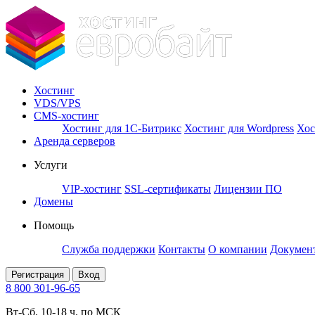
Хостинг
VDS/VPS
CMS-хостинг
Хостинг для 1С-Битрикс
Хостинг для Wordpress
Хос
Аренда серверов
Услуги
VIP-хостинг
SSL-сертификаты
Лицензии ПО
Домены
Помощь
Служба поддержки
Контакты
О компании
Докумен
Регистрация
Вход
8 800 301-96-65
Вт-Сб. 10-18 ч. по МСК