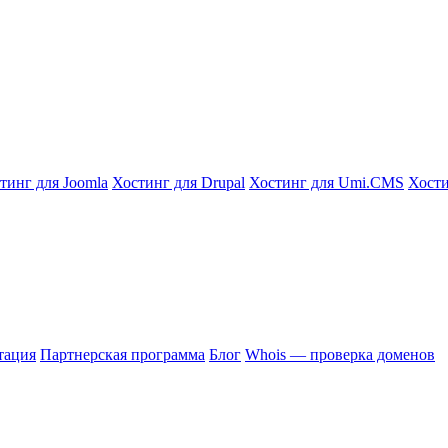
тинг для Joomla
Хостинг для Drupal
Хостинг для Umi.CMS
Хости
тация
Партнерская программа
Блог
Whois — проверка доменов