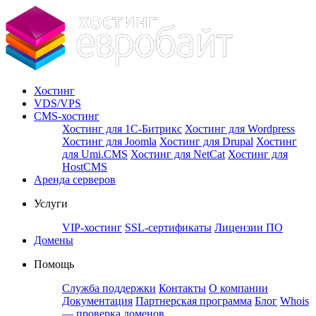
Хостинг
VDS/VPS
CMS-хостинг
Хостинг для 1С-Битрикс
Хостинг для Wordpress
Хостинг для Joomla
Хостинг для Drupal
Хостинг
для Umi.CMS
Хостинг для NetCat
Хостинг для
HostCMS
Аренда серверов
Услуги
VIP-хостинг
SSL-сертификаты
Лицензии ПО
Домены
Помощь
Служба поддержки
Контакты
О компании
Документация
Партнерская программа
Блог
Whois
— проверка доменов