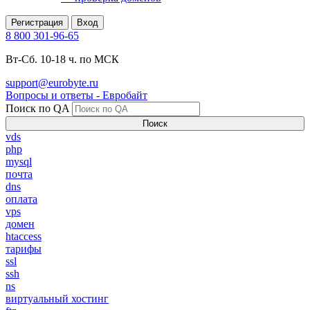
Регистрация
Вход
8 800 301-96-65
Вт-Сб. 10-18 ч. по МСК
support@eurobyte.ru
Вопросы и ответы - Евробайт
Поиск по QA
Поиск
vds
php
mysql
почта
dns
оплата
vps
домен
htaccess
тарифы
ssl
ssh
ns
виртуальный хостинг