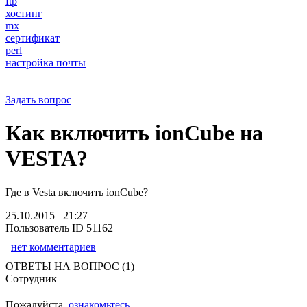
ftp
хостинг
mx
сертификат
perl
настройка почты
Задать вопрос
Как включить ionCube на
VESTA?
Где в Vesta включить ionCube?
25.10.2015 21:27
Пользователь ID 51162
нет комментариев
ОТВЕТЫ НА ВОПРОС (1)
Сотрудник
Пожалуйста,
ознакомьтесь
.