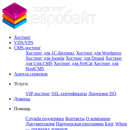
Хостинг
VDS/VPS
CMS-хостинг
Хостинг для 1С-Битрикс
Хостинг для Wordpress
Хостинг для Joomla
Хостинг для Drupal
Хостинг
для Umi.CMS
Хостинг для NetCat
Хостинг для
HostCMS
Аренда серверов
Услуги
VIP-хостинг
SSL-сертификаты
Лицензии ПО
Домены
Помощь
Служба поддержки
Контакты
О компании
Документация
Партнерская программа
Блог
Whois
— проверка доменов