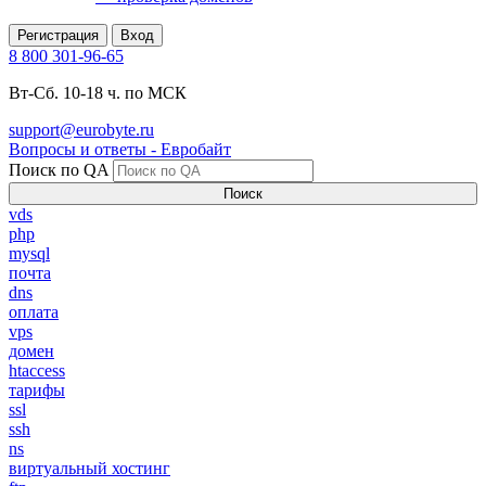
Регистрация
Вход
8 800 301-96-65
Вт-Сб. 10-18 ч. по МСК
support@eurobyte.ru
Вопросы и ответы - Евробайт
Поиск по QA
Поиск
vds
php
mysql
почта
dns
оплата
vps
домен
htaccess
тарифы
ssl
ssh
ns
виртуальный хостинг