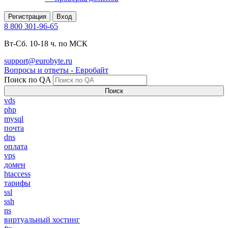
Регистрация
Вход
8 800 301-96-65
Вт-Сб. 10-18 ч. по МСК
support@eurobyte.ru
Вопросы и ответы - Евробайт
Поиск по QA
Поиск
vds
php
mysql
почта
dns
оплата
vps
домен
htaccess
тарифы
ssl
ssh
ns
виртуальный хостинг