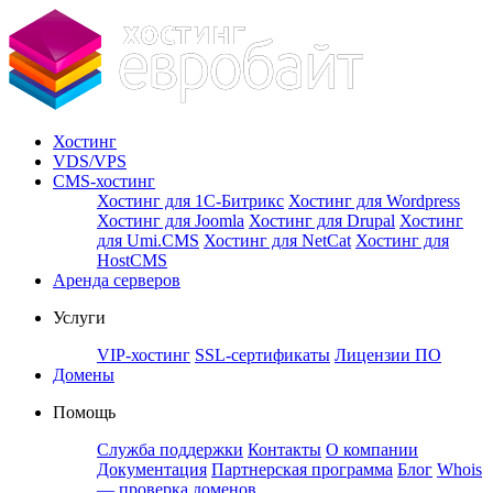
Хостинг
VDS/VPS
CMS-хостинг
Хостинг для 1С-Битрикс
Хостинг для Wordpress
Хостинг для Joomla
Хостинг для Drupal
Хостинг
для Umi.CMS
Хостинг для NetCat
Хостинг для
HostCMS
Аренда серверов
Услуги
VIP-хостинг
SSL-сертификаты
Лицензии ПО
Домены
Помощь
Служба поддержки
Контакты
О компании
Документация
Партнерская программа
Блог
Whois
— проверка доменов