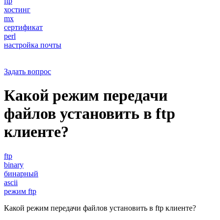
ftp
хостинг
mx
сертификат
perl
настройка почты
Задать вопрос
Какой режим передачи
файлов установить в ftp
клиенте?
ftp
binary
бинарный
ascii
режим ftp
Какой режим передачи файлов установить в ftp клиенте?