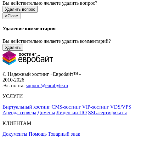
Вы действительно желаете удалить вопрос?
Удалить вопрос
×
Close
Удаление комментария
Вы действительно желаете удалить комментарий?
Удалить
© Надежный хостинг «Евробайт™»
2010-2026
Эл. почта:
support@eurobyte.ru
УСЛУГИ
Виртуальный хостинг
CMS-хостинг
VIP-хостинг
VDS/VPS
Аренда сервера
Домены
Лицензии ПО
SSL-сертификаты
КЛИЕНТАМ
Документы
Помощь
Товарный знак