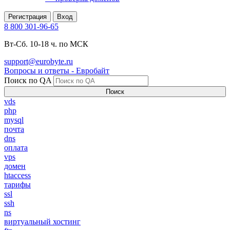
Регистрация
Вход
8 800 301-96-65
Вт-Сб. 10-18 ч. по МСК
support@eurobyte.ru
Вопросы и ответы - Евробайт
Поиск по QA
Поиск
vds
php
mysql
почта
dns
оплата
vps
домен
htaccess
тарифы
ssl
ssh
ns
виртуальный хостинг