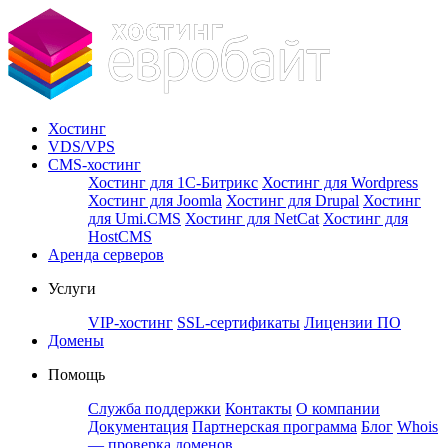
Хостинг
VDS/VPS
CMS-хостинг
Хостинг для 1С-Битрикс
Хостинг для Wordpress
Хостинг для Joomla
Хостинг для Drupal
Хостинг
для Umi.CMS
Хостинг для NetCat
Хостинг для
HostCMS
Аренда серверов
Услуги
VIP-хостинг
SSL-сертификаты
Лицензии ПО
Домены
Помощь
Служба поддержки
Контакты
О компании
Документация
Партнерская программа
Блог
Whois
— проверка доменов