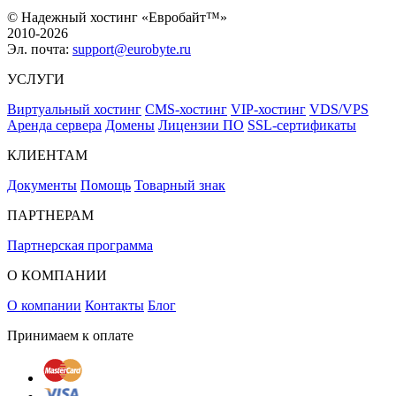
© Надежный хостинг «Евробайт™»
2010-2026
Эл. почта:
support@eurobyte.ru
УСЛУГИ
Виртуальный хостинг
CMS-хостинг
VIP-хостинг
VDS/VPS
Аренда сервера
Домены
Лицензии ПО
SSL-сертификаты
КЛИЕНТАМ
Документы
Помощь
Товарный знак
ПАРТНЕРАМ
Партнерская программа
О КОМПАНИИ
О компании
Контакты
Блог
Принимаем к оплате