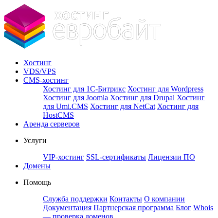
Хостинг
VDS/VPS
CMS-хостинг
Хостинг для 1С-Битрикс
Хостинг для Wordpress
Хостинг для Joomla
Хостинг для Drupal
Хостинг
для Umi.CMS
Хостинг для NetCat
Хостинг для
HostCMS
Аренда серверов
Услуги
VIP-хостинг
SSL-сертификаты
Лицензии ПО
Домены
Помощь
Служба поддержки
Контакты
О компании
Документация
Партнерская программа
Блог
Whois
— проверка доменов