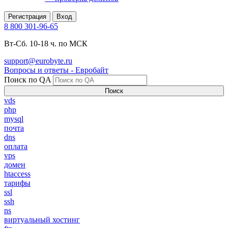
Регистрация
Вход
8 800 301-96-65
Вт-Сб. 10-18 ч. по МСК
support@eurobyte.ru
Вопросы и ответы - Евробайт
Поиск по QA
Поиск
vds
php
mysql
почта
dns
оплата
vps
домен
htaccess
тарифы
ssl
ssh
ns
виртуальный хостинг