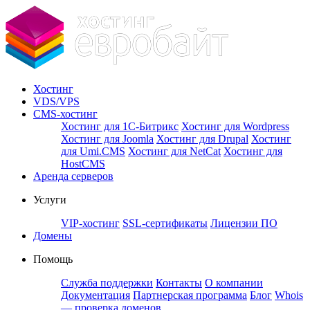
Хостинг
VDS/VPS
CMS-хостинг
Хостинг для 1С-Битрикс
Хостинг для Wordpress
Хостинг для Joomla
Хостинг для Drupal
Хостинг
для Umi.CMS
Хостинг для NetCat
Хостинг для
HostCMS
Аренда серверов
Услуги
VIP-хостинг
SSL-сертификаты
Лицензии ПО
Домены
Помощь
Служба поддержки
Контакты
О компании
Документация
Партнерская программа
Блог
Whois
— проверка доменов