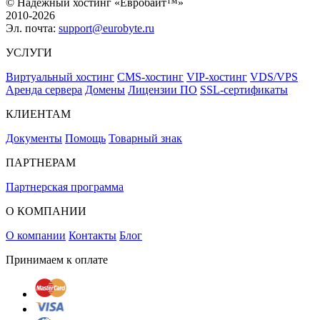
© Надежный хостинг «Евробайт™»
2010-2026
Эл. почта:
support@eurobyte.ru
УСЛУГИ
Виртуальный хостинг
CMS-хостинг
VIP-хостинг
VDS/VPS
Аренда сервера
Домены
Лицензии ПО
SSL-сертификаты
КЛИЕНТАМ
Документы
Помощь
Товарный знак
ПАРТНЕРАМ
Партнерская программа
О КОМПАНИИ
О компании
Контакты
Блог
Принимаем к оплате