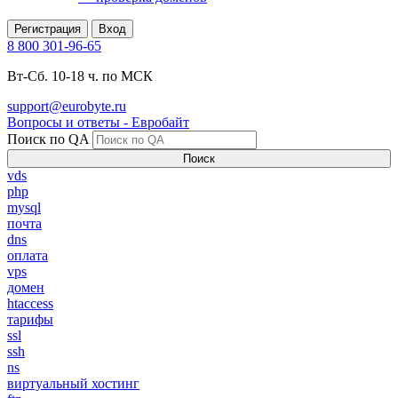
Регистрация
Вход
8 800 301-96-65
Вт-Сб. 10-18 ч. по МСК
support@eurobyte.ru
Вопросы и ответы - Евробайт
Поиск по QA
Поиск
vds
php
mysql
почта
dns
оплата
vps
домен
htaccess
тарифы
ssl
ssh
ns
виртуальный хостинг