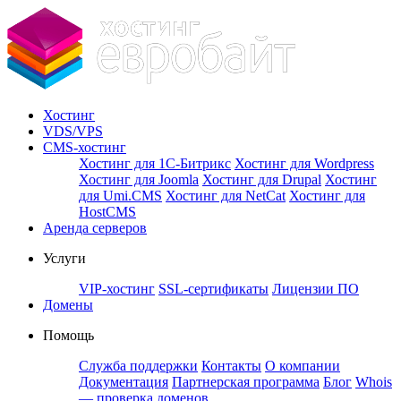
Хостинг
VDS/VPS
CMS-хостинг
Хостинг для 1С-Битрикс
Хостинг для Wordpress
Хостинг для Joomla
Хостинг для Drupal
Хостинг
для Umi.CMS
Хостинг для NetCat
Хостинг для
HostCMS
Аренда серверов
Услуги
VIP-хостинг
SSL-сертификаты
Лицензии ПО
Домены
Помощь
Служба поддержки
Контакты
О компании
Документация
Партнерская программа
Блог
Whois
— проверка доменов