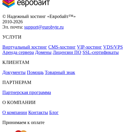
© Надежный хостинг «Евробайт™»
2010-2026
Эл. почта:
support@eurobyte.ru
УСЛУГИ
Виртуальный хостинг
CMS-хостинг
VIP-хостинг
VDS/VPS
Аренда сервера
Домены
Лицензии ПО
SSL-сертификаты
КЛИЕНТАМ
Документы
Помощь
Товарный знак
ПАРТНЕРАМ
Партнерская программа
О КОМПАНИИ
О компании
Контакты
Блог
Принимаем к оплате