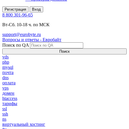
Регистрация
Вход
8 800 301-96-65
Вт-Сб. 10-18 ч. по МСК
support@eurobyte.ru
Вопросы и ответы - Евробайт
Поиск по QA
Поиск
vds
php
mysql
почта
dns
оплата
vps
домен
htaccess
тарифы
ssl
ssh
ns
виртуальный хостинг