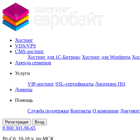
Хостинг
VDS/VPS
CMS-хостинг
Хостинг для 1С-Битрикс
Хостинг для Wordpress
Хос
Аренда серверов
Услуги
VIP-хостинг
SSL-сертификаты
Лицензии ПО
Домены
Помощь
Служба поддержки
Контакты
О компании
Докумен
Регистрация
Вход
8 800 301-96-65
Вт-Сб. 10-18 ч. по МСК