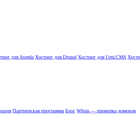
тинг для Joomla
Хостинг для Drupal
Хостинг для Umi.CMS
Хости
тация
Партнерская программа
Блог
Whois — проверка доменов