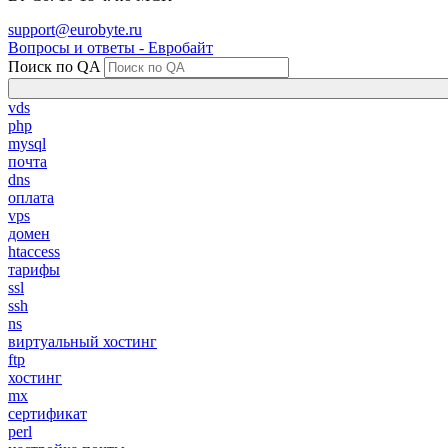
support@eurobyte.ru
Вопросы и ответы - Евробайт
Поиск по QA
vds
php
mysql
почта
dns
оплата
vps
домен
htaccess
тарифы
ssl
ssh
ns
виртуальный хостинг
ftp
хостинг
mx
сертификат
perl