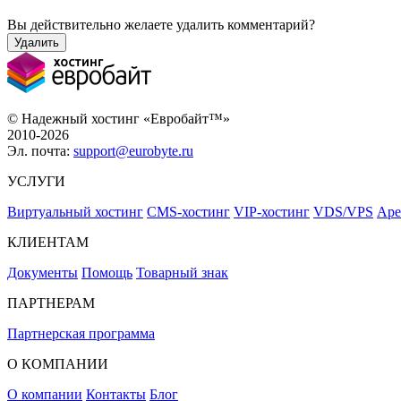
Вы действительно желаете удалить комментарий?
Удалить
© Надежный хостинг «Евробайт™»
2010-2026
Эл. почта:
support@eurobyte.ru
УСЛУГИ
Виртуальный хостинг
CMS-хостинг
VIP-хостинг
VDS/VPS
Аре
КЛИЕНТАМ
Документы
Помощь
Товарный знак
ПАРТНЕРАМ
Партнерская программа
О КОМПАНИИ
О компании
Контакты
Блог