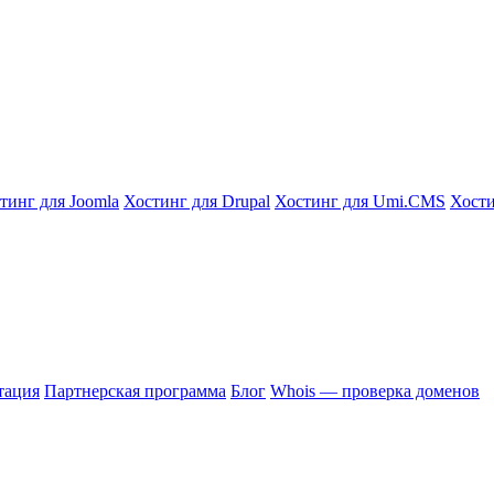
тинг для Joomla
Хостинг для Drupal
Хостинг для Umi.CMS
Хости
тация
Партнерская программа
Блог
Whois — проверка доменов