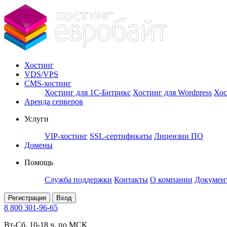
Хостинг
VDS/VPS
CMS-хостинг
Хостинг для 1С-Битрикс
Хостинг для Wordpress
Хос
Аренда серверов
Услуги
VIP-хостинг
SSL-сертификаты
Лицензии ПО
Домены
Помощь
Служба поддержки
Контакты
О компании
Докумен
Регистрация
Вход
8 800 301-96-65
Вт-Сб. 10-18 ч. по МСК