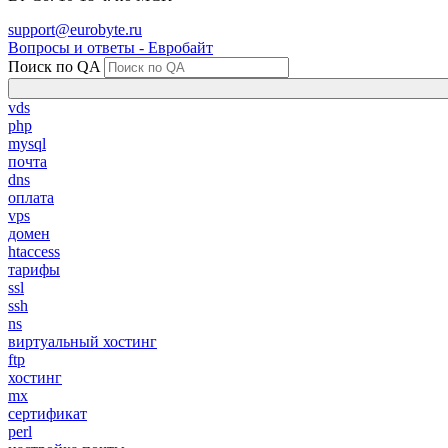
support@eurobyte.ru
Вопросы и ответы - Евробайт
Поиск по QA
vds
php
mysql
почта
dns
оплата
vps
домен
htaccess
тарифы
ssl
ssh
ns
виртуальный хостинг
ftp
хостинг
mx
сертификат
perl