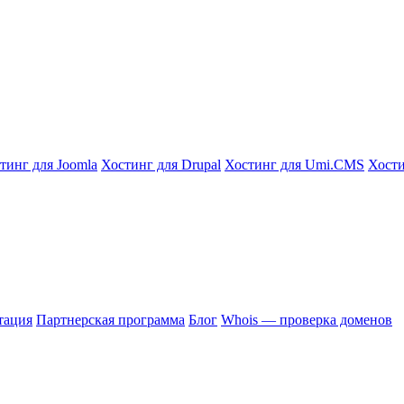
тинг для Joomla
Хостинг для Drupal
Хостинг для Umi.CMS
Хости
тация
Партнерская программа
Блог
Whois — проверка доменов