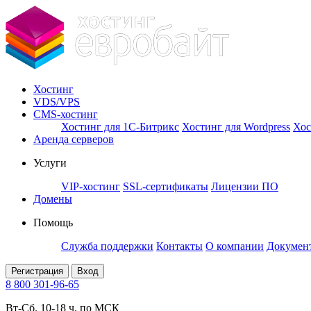
Хостинг
VDS/VPS
CMS-хостинг
Хостинг для 1С-Битрикс
Хостинг для Wordpress
Хос
Аренда серверов
Услуги
VIP-хостинг
SSL-сертификаты
Лицензии ПО
Домены
Помощь
Служба поддержки
Контакты
О компании
Докумен
Регистрация
Вход
8 800 301-96-65
Вт-Сб. 10-18 ч. по МСК