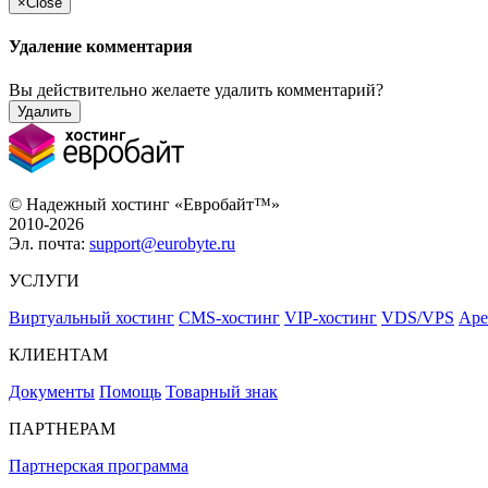
×
Close
Удаление комментария
Вы действительно желаете удалить комментарий?
Удалить
© Надежный хостинг «Евробайт™»
2010-2026
Эл. почта:
support@eurobyte.ru
УСЛУГИ
Виртуальный хостинг
CMS-хостинг
VIP-хостинг
VDS/VPS
Аре
КЛИЕНТАМ
Документы
Помощь
Товарный знак
ПАРТНЕРАМ
Партнерская программа