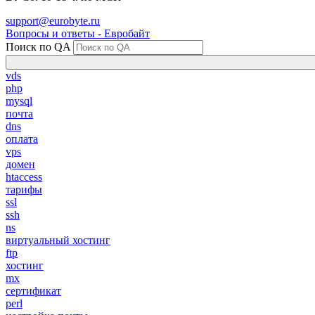
support@eurobyte.ru
Вопросы и ответы - Евробайт
Поиск по QA
vds
php
mysql
почта
dns
оплата
vps
домен
htaccess
тарифы
ssl
ssh
ns
виртуальный хостинг
ftp
хостинг
mx
сертификат
perl