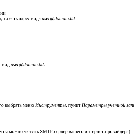
ции
, то есть адрес вида
user@domain.tld
т вид
user@domain.tld
.
.
ого выбрать меню
Инструменты
, пункт
Параметры учетной зап
очты можно указать SMTP-сервер вашего интернет-провайдера)