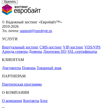
Удалить
© Надежный хостинг «Евробайт™»
2010-2026
Эл. почта:
support@eurobyte.ru
УСЛУГИ
Виртуальный хостинг
CMS-хостинг
VIP-хостинг
VDS/VPS
Аренда сервера
Домены
Лицензии ПО
SSL-сертификаты
КЛИЕНТАМ
Документы
Помощь
Товарный знак
ПАРТНЕРАМ
Партнерская программа
О КОМПАНИИ
О компании
Контакты
Блог