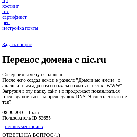
ftp
хостинг
mx
сертификат
perl
настройка почты
Задать вопрос
Перенос домена с nic.ru
Совершил замену ns на nic.ru
После чего создал домен в разделе "Доменные имена" с
аналогичным адресом и нажала создать папку в "WWW".
Загрузил в эту папку сайт, но продолжает показываться
предыдущий сайт на предыдущих DNS. Я сделал что-то не
так?
08.09.2016 15:25
Пользователь ID 53655
нет комментариев
ОТВЕТЫ НА ВОПРОС (1)