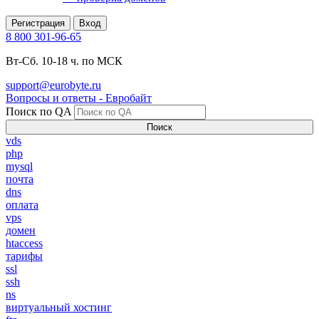
Регистрация
Вход
8 800 301-96-65
Вт-Сб. 10-18 ч. по МСК
support@eurobyte.ru
Вопросы и ответы - Евробайт
Поиск по QA
Поиск
vds
php
mysql
почта
dns
оплата
vps
домен
htaccess
тарифы
ssl
ssh
ns
виртуальный хостинг