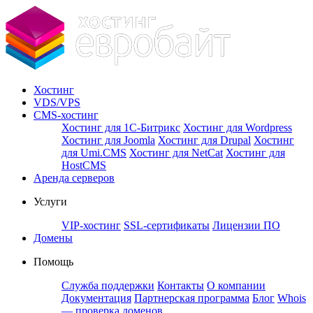
Хостинг
VDS/VPS
CMS-хостинг
Хостинг для 1С-Битрикс
Хостинг для Wordpress
Хостинг для Joomla
Хостинг для Drupal
Хостинг
для Umi.CMS
Хостинг для NetCat
Хостинг для
HostCMS
Аренда серверов
Услуги
VIP-хостинг
SSL-сертификаты
Лицензии ПО
Домены
Помощь
Служба поддержки
Контакты
О компании
Документация
Партнерская программа
Блог
Whois
— проверка доменов