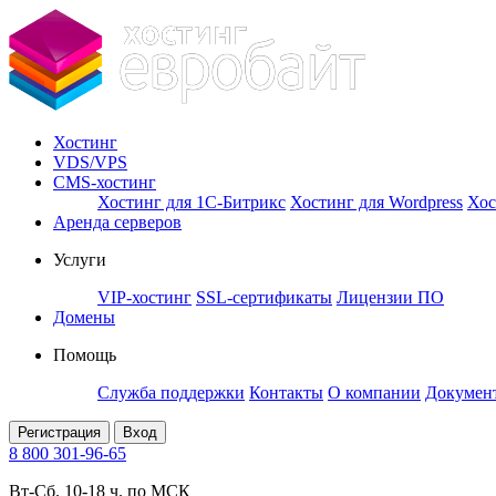
Хостинг
VDS/VPS
CMS-хостинг
Хостинг для 1С-Битрикс
Хостинг для Wordpress
Хос
Аренда серверов
Услуги
VIP-хостинг
SSL-сертификаты
Лицензии ПО
Домены
Помощь
Служба поддержки
Контакты
О компании
Докумен
Регистрация
Вход
8 800 301-96-65
Вт-Сб. 10-18 ч. по МСК