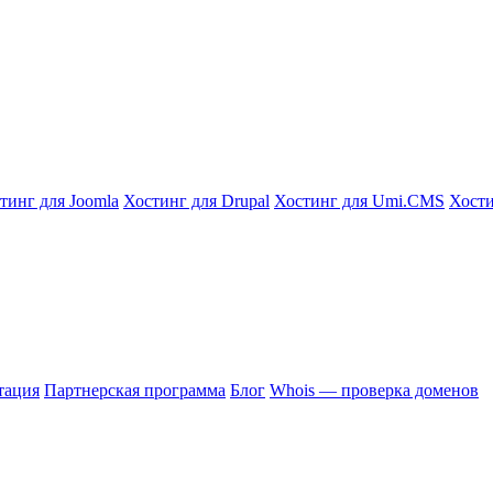
тинг для Joomla
Хостинг для Drupal
Хостинг для Umi.CMS
Хости
тация
Партнерская программа
Блог
Whois — проверка доменов