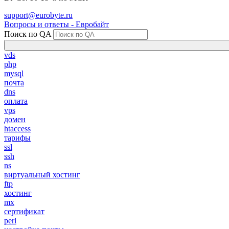
support@eurobyte.ru
Вопросы и ответы - Евробайт
Поиск по QA
vds
php
mysql
почта
dns
оплата
vps
домен
htaccess
тарифы
ssl
ssh
ns
виртуальный хостинг
ftp
хостинг
mx
сертификат
perl