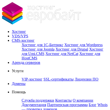
Хостинг
VDS/VPS
CMS-хостинг
Хостинг для 1С-Битрикс
Хостинг для Wordpress
Хостинг для Joomla
Хостинг для Drupal
Хостинг
для Umi.CMS
Хостинг для NetCat
Хостинг для
HostCMS
Аренда серверов
Услуги
VIP-хостинг
SSL-сертификаты
Лицензии ПО
Домены
Помощь
Служба поддержки
Контакты
О компании
Документация
Партнерская программа
Блог
Whois
— проверка доменов