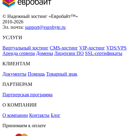
© Надежный хостинг «Евробайт™»
2010-2026
Эл. почта:
support@eurobyte.ru
УСЛУГИ
Виртуальный хостинг
CMS-хостинг
VIP-хостинг
VDS/VPS
Аренда сервера
Домены
Лицензии ПО
SSL-сертификаты
КЛИЕНТАМ
Документы
Помощь
Товарный знак
ПАРТНЕРАМ
Партнерская программа
О КОМПАНИИ
О компании
Контакты
Блог
Принимаем к оплате