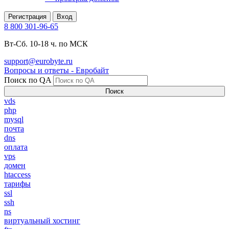
Регистрация
Вход
8 800 301-96-65
Вт-Сб. 10-18 ч. по МСК
support@eurobyte.ru
Вопросы и ответы - Евробайт
Поиск по QA
Поиск
vds
php
mysql
почта
dns
оплата
vps
домен
htaccess
тарифы
ssl
ssh
ns
виртуальный хостинг