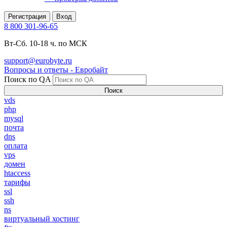
Регистрация
Вход
8 800 301-96-65
Вт-Сб. 10-18 ч. по МСК
support@eurobyte.ru
Вопросы и ответы - Евробайт
Поиск по QA
Поиск
vds
php
mysql
почта
dns
оплата
vps
домен
htaccess
тарифы
ssl
ssh
ns
виртуальный хостинг