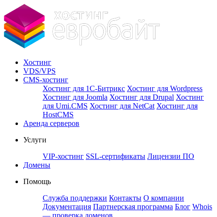
Хостинг
VDS/VPS
CMS-хостинг
Хостинг для 1С-Битрикс
Хостинг для Wordpress
Хостинг для Joomla
Хостинг для Drupal
Хостинг
для Umi.CMS
Хостинг для NetCat
Хостинг для
HostCMS
Аренда серверов
Услуги
VIP-хостинг
SSL-сертификаты
Лицензии ПО
Домены
Помощь
Служба поддержки
Контакты
О компании
Документация
Партнерская программа
Блог
Whois
— проверка доменов