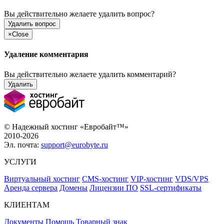
Вы действительно желаете удалить вопрос?
Удалить вопрос
×
Close
Удаление комментария
Вы действительно желаете удалить комментарий?
Удалить
© Надежный хостинг «Евробайт™»
2010-2026
Эл. почта:
support@eurobyte.ru
УСЛУГИ
Виртуальный хостинг
CMS-хостинг
VIP-хостинг
VDS/VPS
Аренда сервера
Домены
Лицензии ПО
SSL-сертификаты
КЛИЕНТАМ
Документы
Помощь
Товарный знак