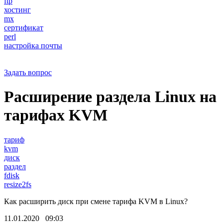
ftp
хостинг
mx
сертификат
perl
настройка почты
Задать вопрос
Расширение раздела Linux на
тарифах KVM
тариф
kvm
диск
раздел
fdisk
resize2fs
Как расширить диск при смене тарифа KVM в Linux?
11.01.2020 09:03