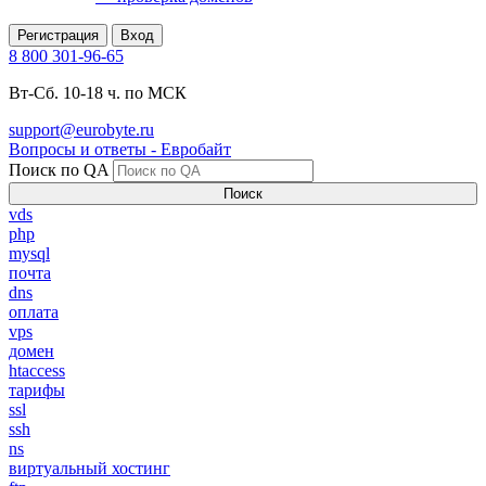
Регистрация
Вход
8 800 301-96-65
Вт-Сб. 10-18 ч. по МСК
support@eurobyte.ru
Вопросы и ответы - Евробайт
Поиск по QA
Поиск
vds
php
mysql
почта
dns
оплата
vps
домен
htaccess
тарифы
ssl
ssh
ns
виртуальный хостинг