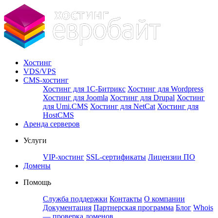
Хостинг
VDS/VPS
CMS-хостинг
Хостинг для 1С-Битрикс
Хостинг для Wordpress
Хостинг для Joomla
Хостинг для Drupal
Хостинг
для Umi.CMS
Хостинг для NetCat
Хостинг для
HostCMS
Аренда серверов
Услуги
VIP-хостинг
SSL-сертификаты
Лицензии ПО
Домены
Помощь
Служба поддержки
Контакты
О компании
Документация
Партнерская программа
Блог
Whois
— проверка доменов