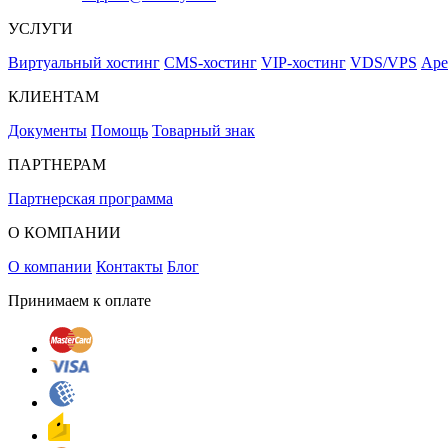
УСЛУГИ
Виртуальный хостинг
CMS-хостинг
VIP-хостинг
VDS/VPS
Аре
КЛИЕНТАМ
Документы
Помощь
Товарный знак
ПАРТНЕРАМ
Партнерская программа
О КОМПАНИИ
О компании
Контакты
Блог
Принимаем к оплате