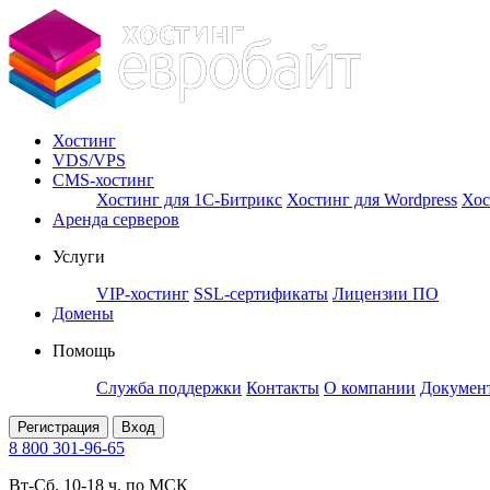
Хостинг
VDS/VPS
CMS-хостинг
Хостинг для 1С-Битрикс
Хостинг для Wordpress
Хос
Аренда серверов
Услуги
VIP-хостинг
SSL-сертификаты
Лицензии ПО
Домены
Помощь
Служба поддержки
Контакты
О компании
Докумен
Регистрация
Вход
8 800 301-96-65
Вт-Сб. 10-18 ч. по МСК