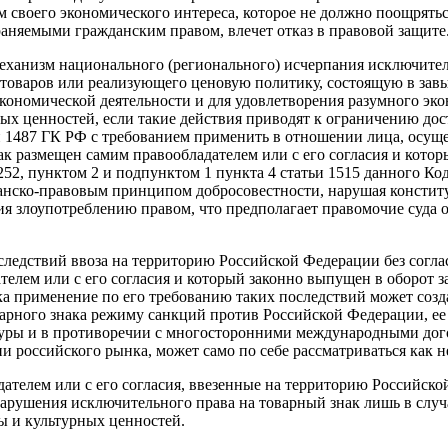
м своего экономического интереса, которое не должно поощрять
аняемыми гражданским правом, влечет отказ в правовой защите
еханизм национального (регионального) исчерпания исключител
товаров или реализующего ценовую политику, состоящую в зав
кономической деятельности и для удовлетворения разумного эко
ых ценностей, если такие действия приводят к ограничению до
и 1487 ГК РФ с требованием применить в отношении лица, осуще
ак размещен самим правообладателем или с его согласия и кото
52, пунктом 2 и подпунктом 1 пункта 4 статьи 1515 данного Ко
анско-правовым принципом добросовестности, нарушая конститу
 злоупотреблению правом, что предполагает правомочие суда от
ледствий ввоза на территорию Российской Федерации без соглас
елем или с его согласия и который законно выпущен в оборот за
ка применение по его требованию таких последствий может созд
варного знака режиму санкций против Российской Федерации, е
ры и в противоречии с многосторонними международными догов
 российского рынка, может само по себе рассматриваться как н
телем или с его согласия, ввезенные на территорию Российской
арушения исключительного права на товарный знак лишь в случа
ы и культурных ценностей.