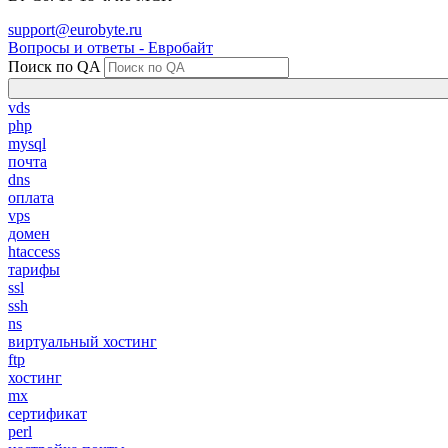
support@eurobyte.ru
Вопросы и ответы - Евробайт
Поиск по QA
vds
php
mysql
почта
dns
оплата
vps
домен
htaccess
тарифы
ssl
ssh
ns
виртуальный хостинг
ftp
хостинг
mx
сертификат
perl