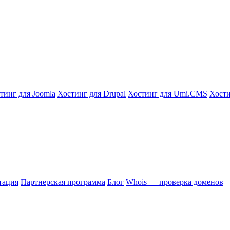
тинг для Joomla
Хостинг для Drupal
Хостинг для Umi.CMS
Хости
тация
Партнерская программа
Блог
Whois — проверка доменов