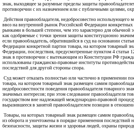
знак, выходящее за разумные пределы защиты правообладателе
противоречии с их назначением или с публичными целями, охр
Действия правообладателя, недобросовестно использующего м
ввоз на внутренний рынок Российской Федерации конкретных 
рынками в большей степени, чем это характерно для обычной э
как одобряемые с точки зрения защиты конституционно значим
если правообладатель, обратившийся в суд на основании стать
Федерации конкретной партии товара, на котором товарный зн
Федерации, последствия, предусмотренные пунктом 4 статьи 12
знак в противоречии с вытекающим из Конституции РФ гражд
использованы гражданско-правовые институты противодействия
последствий для другой стороны спора.
Суд может отказать полностью или частично в применении пос
товара, на котором товарный знак размещен самим правообладат
недобросовестности поведения правообладателя товарного зна
значимых интересов; при этом следование правообладателя то
государством вне надлежащей международно-правовой процеду
выразившееся в занятой правообладателем позиции в отношении
Товары, на которых товарный знак размещен самим правооблада
из оборота и уничтожены в порядке применения последствий н
безопасности, защиты жизни и здоровья людей, охраны природ