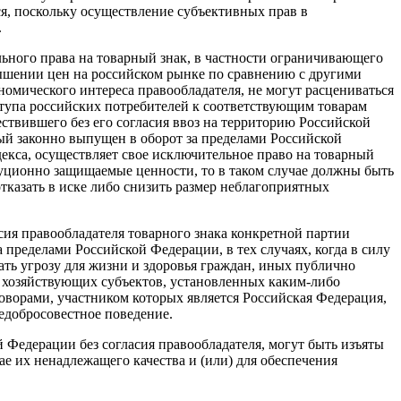
ся, поскольку осуществление субъективных прав в
.
ьного права на товарный знак, в частности ограничивающего
ышении цен на российском рынке по сравнению с другими
номического интереса правообладателя, не могут расцениваться
ступа российских потребителей к соответствующим товарам
ствившего без его согласия ввоз на территорию Российской
рый законно выпущен в оборот за пределами Российской
декса, осуществляет свое исключительное право на товарный
ционно защищаемые ценности, то в таком случае должны быть
казать в иске либо снизить размер неблагоприятных
ия правообладателя товарного знака конкретной партии
 пределами Российской Федерации, в тех случаях, когда в силу
ать угрозу для жизни и здоровья граждан, иных публично
е хозяйствующих субъектов, установленных каким-либо
орами, участником которых является Российская Федерация,
едобросовестное поведение.
 Федерации без согласия правообладателя, могут быть изъяты
е их ненадлежащего качества и (или) для обеспечения