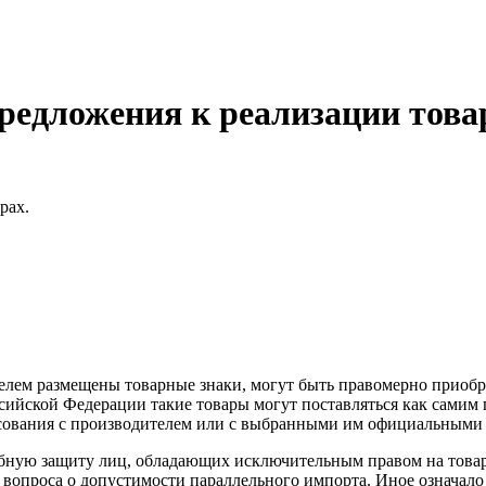
редложения к реализации това
арах.
телем размещены товарные знаки, могут быть правомерно приоб
ссийской Федерации такие товары могут поставляться как сами
асования с производителем или с выбранными им официальными д
бную защиту лиц, обладающих исключительным правом на товарн
и вопроса о допустимости параллельного импорта. Иное означа