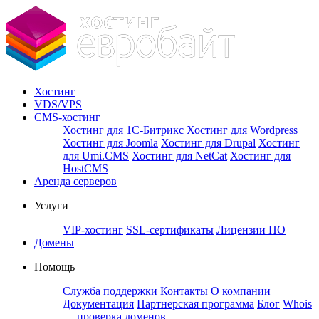
Хостинг
VDS/VPS
CMS-хостинг
Хостинг для 1С-Битрикс
Хостинг для Wordpress
Хостинг для Joomla
Хостинг для Drupal
Хостинг
для Umi.CMS
Хостинг для NetCat
Хостинг для
HostCMS
Аренда серверов
Услуги
VIP-хостинг
SSL-сертификаты
Лицензии ПО
Домены
Помощь
Служба поддержки
Контакты
О компании
Документация
Партнерская программа
Блог
Whois
— проверка доменов