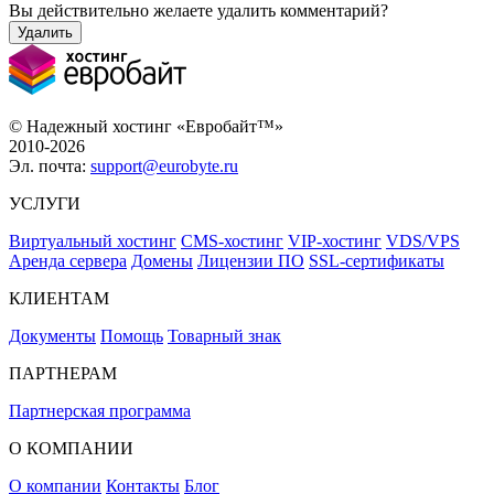
Вы действительно желаете удалить комментарий?
Удалить
© Надежный хостинг «Евробайт™»
2010-2026
Эл. почта:
support@eurobyte.ru
УСЛУГИ
Виртуальный хостинг
CMS-хостинг
VIP-хостинг
VDS/VPS
Аренда сервера
Домены
Лицензии ПО
SSL-сертификаты
КЛИЕНТАМ
Документы
Помощь
Товарный знак
ПАРТНЕРАМ
Партнерская программа
О КОМПАНИИ
О компании
Контакты
Блог