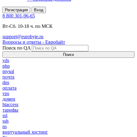
Регистрация
Вход
8 800 301-96-65
Вт-Сб. 10-18 ч. по МСК
support@eurobyte.ru
Вопросы и ответы - Евробайт
Поиск по QA
Поиск
vds
php
mysql
почта
dns
оплата
vps
домен
htaccess
тарифы
ssl
ssh
ns
виртуальный хостинг