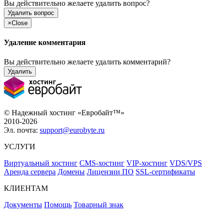
Вы действительно желаете удалить вопрос?
Удалить вопрос
×
Close
Удаление комментария
Вы действительно желаете удалить комментарий?
Удалить
© Надежный хостинг «Евробайт™»
2010-2026
Эл. почта:
support@eurobyte.ru
УСЛУГИ
Виртуальный хостинг
CMS-хостинг
VIP-хостинг
VDS/VPS
Аренда сервера
Домены
Лицензии ПО
SSL-сертификаты
КЛИЕНТАМ
Документы
Помощь
Товарный знак