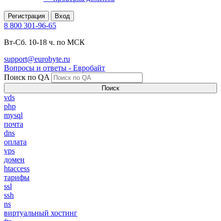
Регистрация
Вход
8 800 301-96-65
Вт-Сб. 10-18 ч. по МСК
support@eurobyte.ru
Вопросы и ответы - Евробайт
Поиск по QA
Поиск
vds
php
mysql
почта
dns
оплата
vps
домен
htaccess
тарифы
ssl
ssh
ns
виртуальный хостинг