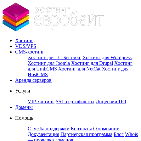
Хостинг
VDS/VPS
CMS-хостинг
Хостинг для 1С-Битрикс
Хостинг для Wordpress
Хостинг для Joomla
Хостинг для Drupal
Хостинг
для Umi.CMS
Хостинг для NetCat
Хостинг для
HostCMS
Аренда серверов
Услуги
VIP-хостинг
SSL-сертификаты
Лицензии ПО
Домены
Помощь
Служба поддержки
Контакты
О компании
Документация
Партнерская программа
Блог
Whois
— проверка доменов