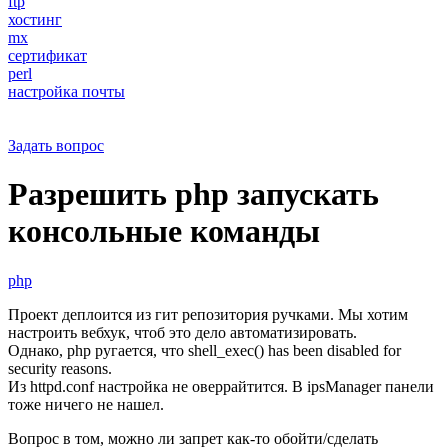
ftp
хостинг
mx
сертификат
perl
настройка почты
Задать вопрос
Разрешить php запускать
консольные команды
php
Проект деплоится из гит репозитория ручками. Мы хотим
настроить вебхук, чтоб это дело автоматизировать.
Однако, php ругается, что shell_exec() has been disabled for
security reasons.
Из httpd.conf настройка не оверрайтится. В ipsManager панели
тоже ничего не нашел.
Вопрос в том, можно ли запрет как-то обойти/сделать