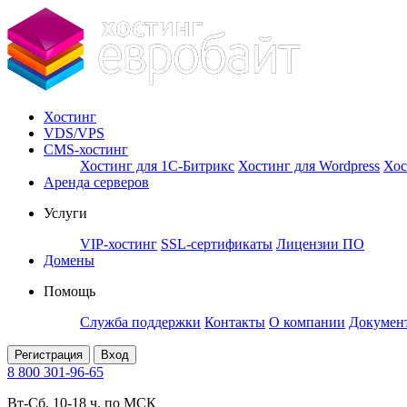
Хостинг
VDS/VPS
CMS-хостинг
Хостинг для 1С-Битрикс
Хостинг для Wordpress
Хос
Аренда серверов
Услуги
VIP-хостинг
SSL-сертификаты
Лицензии ПО
Домены
Помощь
Служба поддержки
Контакты
О компании
Докумен
Регистрация
Вход
8 800 301-96-65
Вт-Сб. 10-18 ч. по МСК