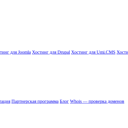
тинг для Joomla
Хостинг для Drupal
Хостинг для Umi.CMS
Хости
тация
Партнерская программа
Блог
Whois — проверка доменов