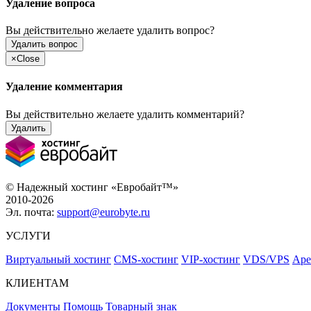
Удаление вопроса
Вы действительно желаете удалить вопрос?
Удалить вопрос
×
Close
Удаление комментария
Вы действительно желаете удалить комментарий?
Удалить
© Надежный хостинг «Евробайт™»
2010-2026
Эл. почта:
support@eurobyte.ru
УСЛУГИ
Виртуальный хостинг
CMS-хостинг
VIP-хостинг
VDS/VPS
Аре
КЛИЕНТАМ
Документы
Помощь
Товарный знак