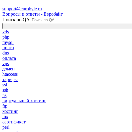
support@eurobyte.ru
Вопросы и ответы - Евробайт
Поиск по QA
vds
php
mysql
почта
dns
оплата
vps
домен
htaccess
тарифы
ssl
ssh
ns
виртуальный хостинг
ftp
хостинг
mx
сертификат
perl