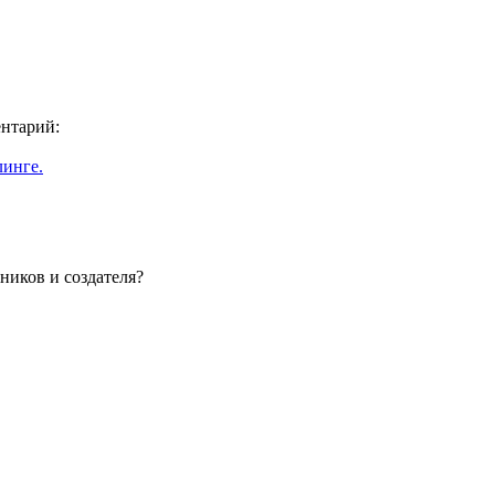
ентарий:
линге.
ников и создателя?