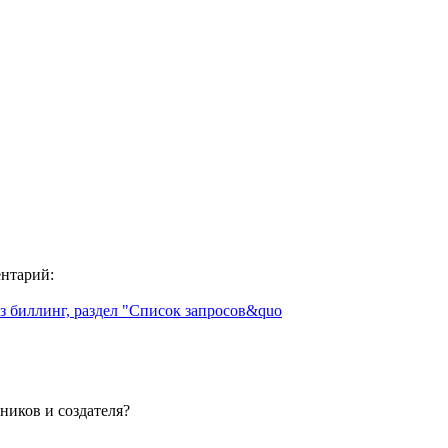
ентарий:
з биллинг, раздел "Список запросов&quo
ников и создателя?