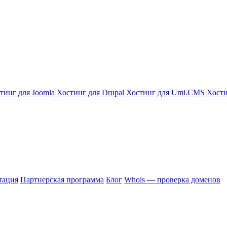
тинг для Joomla
Хостинг для Drupal
Хостинг для Umi.CMS
Хости
тация
Партнерская программа
Блог
Whois — проверка доменов