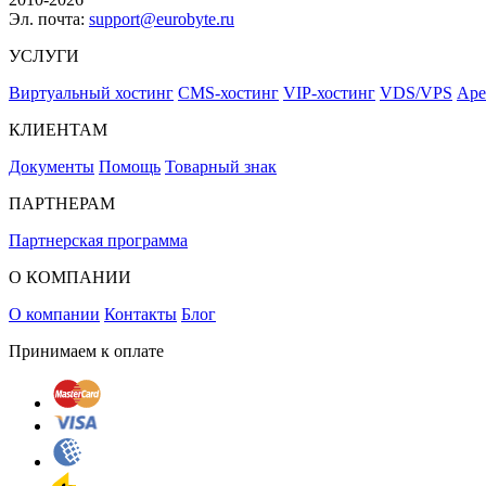
Эл. почта:
support@eurobyte.ru
УСЛУГИ
Виртуальный хостинг
CMS-хостинг
VIP-хостинг
VDS/VPS
Аре
КЛИЕНТАМ
Документы
Помощь
Товарный знак
ПАРТНЕРАМ
Партнерская программа
О КОМПАНИИ
О компании
Контакты
Блог
Принимаем к оплате