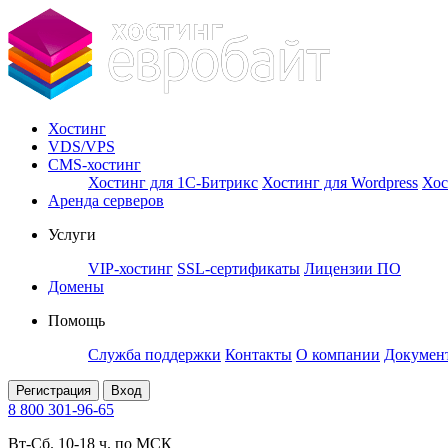
Хостинг
VDS/VPS
CMS-хостинг
Хостинг для 1С-Битрикс
Хостинг для Wordpress
Хос
Аренда серверов
Услуги
VIP-хостинг
SSL-сертификаты
Лицензии ПО
Домены
Помощь
Служба поддержки
Контакты
О компании
Докумен
Регистрация
Вход
8 800 301-96-65
Вт-Сб. 10-18 ч. по МСК