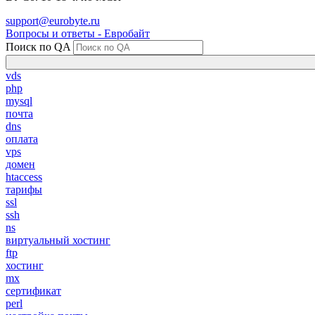
support@eurobyte.ru
Вопросы и ответы - Евробайт
Поиск по QA
vds
php
mysql
почта
dns
оплата
vps
домен
htaccess
тарифы
ssl
ssh
ns
виртуальный хостинг
ftp
хостинг
mx
сертификат
perl