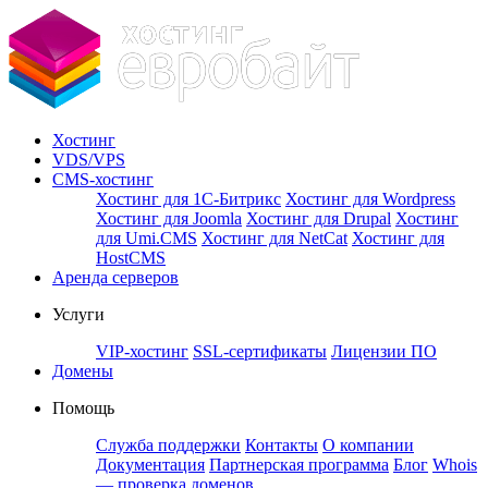
Хостинг
VDS/VPS
CMS-хостинг
Хостинг для 1С-Битрикс
Хостинг для Wordpress
Хостинг для Joomla
Хостинг для Drupal
Хостинг
для Umi.CMS
Хостинг для NetCat
Хостинг для
HostCMS
Аренда серверов
Услуги
VIP-хостинг
SSL-сертификаты
Лицензии ПО
Домены
Помощь
Служба поддержки
Контакты
О компании
Документация
Партнерская программа
Блог
Whois
— проверка доменов