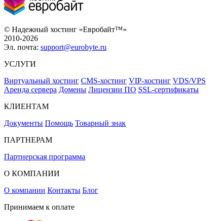
© Надежный хостинг «Евробайт™»
2010-2026
Эл. почта:
support@eurobyte.ru
УСЛУГИ
Виртуальный хостинг
CMS-хостинг
VIP-хостинг
VDS/VPS
Аренда сервера
Домены
Лицензии ПО
SSL-сертификаты
КЛИЕНТАМ
Документы
Помощь
Товарный знак
ПАРТНЕРАМ
Партнерская программа
О КОМПАНИИ
О компании
Контакты
Блог
Принимаем к оплате