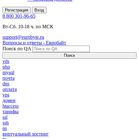
Регистрация
Вход
8 800 301-96-65
Вт-Сб. 10-18 ч. по МСК
support@eurobyte.ru
Вопросы и ответы - Евробайт
Поиск по QA
Поиск
vds
php
mysql
почта
dns
оплата
vps
домен
htaccess
тарифы
ssl
ssh
ns
виртуальный хостинг