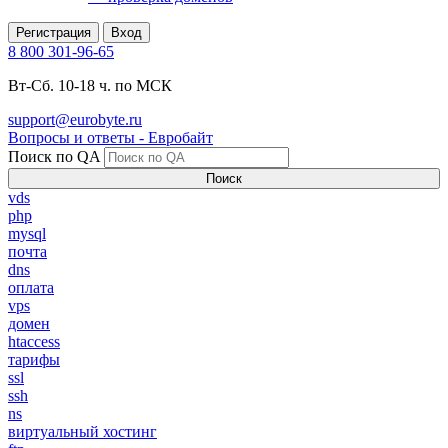
Регистрация
Вход
8 800 301-96-65
Вт-Сб. 10-18 ч. по МСК
support@eurobyte.ru
Вопросы и ответы - Евробайт
Поиск по QA
Поиск
vds
php
mysql
почта
dns
оплата
vps
домен
htaccess
тарифы
ssl
ssh
ns
виртуальный хостинг