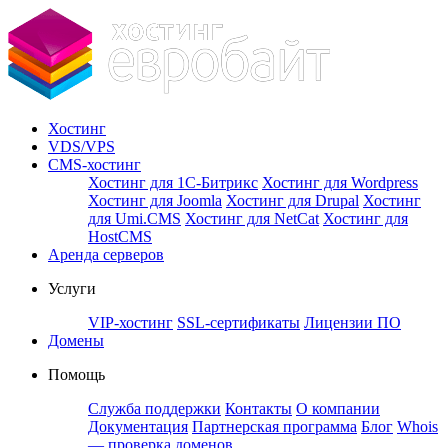
Хостинг
VDS/VPS
CMS-хостинг
Хостинг для 1С-Битрикс
Хостинг для Wordpress
Хостинг для Joomla
Хостинг для Drupal
Хостинг
для Umi.CMS
Хостинг для NetCat
Хостинг для
HostCMS
Аренда серверов
Услуги
VIP-хостинг
SSL-сертификаты
Лицензии ПО
Домены
Помощь
Служба поддержки
Контакты
О компании
Документация
Партнерская программа
Блог
Whois
— проверка доменов