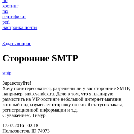
ftp
хостинг
mx
сертификат
perl
настройка почты
Задать вопрос
Сторонние SMTP
smtp
Здравствуйте!
Хочу поинтересоваться, разрешены ли у вас сторонние SMTP,
например, smtp.yandex.ru. Дело в том, что я планирую
разместить на VIP-хостинге небольшой интернет-магазин,
который подразумевает отправку по e-mail статусов заказа,
регистрационной информации и т.д.
С уважением, Тимур.
17.07.2016 02:18
Пользователь ID 74973