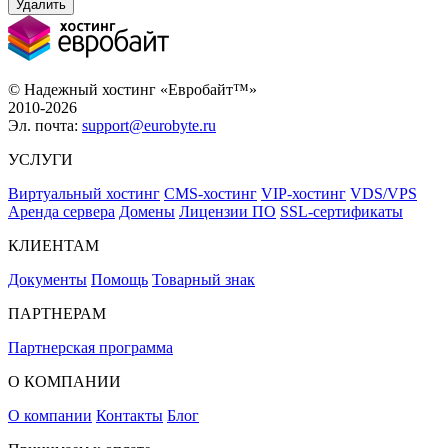
Удалить
© Надежный хостинг «Евробайт™»
2010-2026
Эл. почта:
support@eurobyte.ru
УСЛУГИ
Виртуальный хостинг
CMS-хостинг
VIP-хостинг
VDS/VPS
Аренда сервера
Домены
Лицензии ПО
SSL-сертификаты
КЛИЕНТАМ
Документы
Помощь
Товарный знак
ПАРТНЕРАМ
Партнерская программа
О КОМПАНИИ
О компании
Контакты
Блог