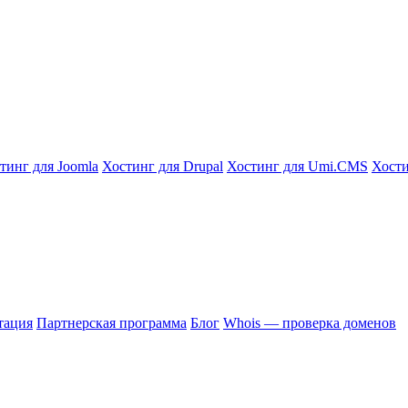
тинг для Joomla
Хостинг для Drupal
Хостинг для Umi.CMS
Хости
тация
Партнерская программа
Блог
Whois — проверка доменов