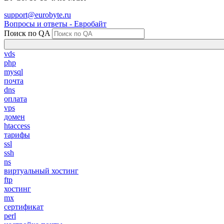
support@eurobyte.ru
Вопросы и ответы - Евробайт
Поиск по QA
vds
php
mysql
почта
dns
оплата
vps
домен
htaccess
тарифы
ssl
ssh
ns
виртуальный хостинг
ftp
хостинг
mx
сертификат
perl