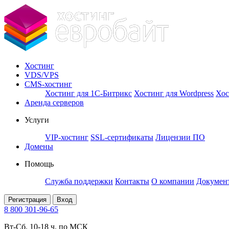
Хостинг
VDS/VPS
CMS-хостинг
Хостинг для 1С-Битрикс
Хостинг для Wordpress
Хос
Аренда серверов
Услуги
VIP-хостинг
SSL-сертификаты
Лицензии ПО
Домены
Помощь
Служба поддержки
Контакты
О компании
Докумен
Регистрация
Вход
8 800 301-96-65
Вт-Сб. 10-18 ч. по МСК