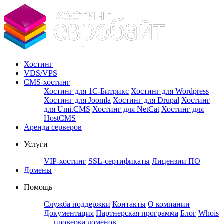
Хостинг
VDS/VPS
CMS-хостинг
Хостинг для 1С-Битрикс
Хостинг для Wordpress
Хостинг для Joomla
Хостинг для Drupal
Хостинг
для Umi.CMS
Хостинг для NetCat
Хостинг для
HostCMS
Аренда серверов
Услуги
VIP-хостинг
SSL-сертификаты
Лицензии ПО
Домены
Помощь
Служба поддержки
Контакты
О компании
Документация
Партнерская программа
Блог
Whois
— проверка доменов