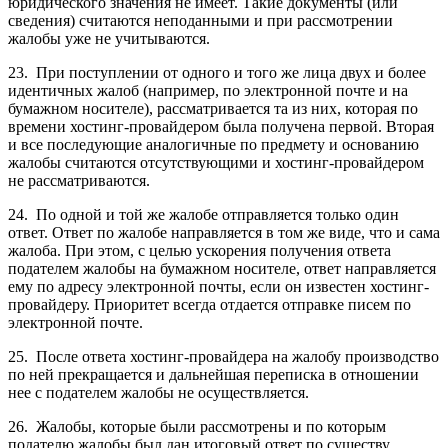
юридического значения не имеет. Такие документы (или
сведения) считаются неподанными и при рассмотрении
жалобы уже не учитываются.
23. При поступлении от одного и того же лица двух и более
идентичных жалоб (например, по электронной почте и на
бумажном носителе), рассматривается та из них, которая по
времени хостинг-провайдером была получена первой. Вторая
и все последующие аналогичные по предмету и основанию
жалобы считаются отсутствующими и хостинг-провайдером
не рассматриваются.
24. По одной и той же жалобе отправляется только один
ответ. Ответ по жалобе направляется в том же виде, что и сама
жалоба. При этом, с целью ускорения получения ответа
подателем жалобы на бумажном носителе, ответ направляется
ему по адресу электронной почты, если он известен хостинг-
провайдеру. Приоритет всегда отдается отправке писем по
электронной почте.
25. После ответа хостинг-провайдера на жалобу производство
по ней прекращается и дальнейшая переписка в отношении
нее с подателем жалобы не осуществляется.
26. Жалобы, которые были рассмотрены и по которым
подателю жалобы был дан итоговый ответ по существу,