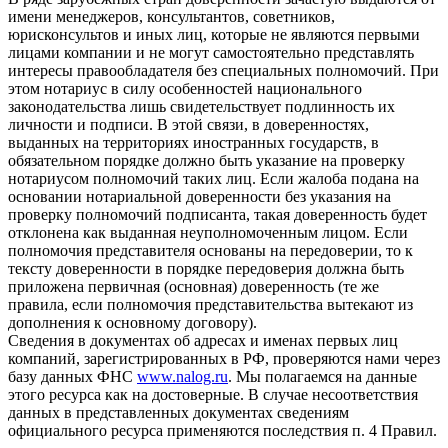
имени менеджеров, консультантов, советников,
юрисконсультов и иных лиц, которые не являются первыми
лицами компании и не могут самостоятельно представлять
интересы правообладателя без специальных полномочий. При
этом нотариус в силу особенностей национального
законодательства лишь свидетельствует подлинность их
личности и подписи. В этой связи, в доверенностях,
выданных на территориях иностранных государств, в
обязательном порядке должно быть указание на проверку
нотариусом полномочий таких лиц. Если жалоба подана на
основании нотариальной доверенности без указания на
проверку полномочий подписанта, такая доверенность будет
отклонена как выданная неуполномоченным лицом. Если
полномочия представителя основаны на передоверии, то к
тексту доверенности в порядке передоверия должна быть
приложена первичная (основная) доверенность (те же
правила, если полномочия представительства вытекают из
дополнения к основному договору).
Сведения в документах об адресах и именах первых лиц
компаний, зарегистрированных в РФ, проверяются нами через
базу данных ФНС
www.nalog.ru
. Мы полагаемся на данные
этого ресурса как на достоверные. В случае несоответствия
данных в представленных документах сведениям
официального ресурса применяются последствия п. 4 Правил.