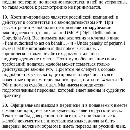
подана повторно, но прежние недостатки в ней не устранены,
то такая жалоба к рассмотрению не принимается.
19. Хостинг-провайдер является российской компанией и
действует в соответствии с законодательством РФ. При
рассмотрении жалоб нами не применяется зарубежное
законодательство, включая т.н. DMCA (Digital Millennium
Copyright Act). Все письменные заявления и клятвы в виде
«I’am authorised to act on behalf…» и «Under penalty of perjury, I
swear that the information in this notice is accurate…»
юридического значения без их документального
подтверждения не имеют. Поэтому в обоснование своих
требований податель жалобы может ссылаться только
действующие законы РФ. При этом не следует в особых
подробностях указывать, цитировать и перечислять все
известные нормы материального права, статьи из 4 части ГК
РФ и номера судебных дел. Мы имеем юридически
подготовленный персонал, который знает законы и судебную
практику.
20. Официальным языком в переписке и в подаваемых вместе
с жалобой юридических документах является русский язык.
Текст жалобы, доверенности и все иные приложенные к
жалобе документы на иностранном языке, должны быть
заверены должным образом и иметь перевод на русский язык.