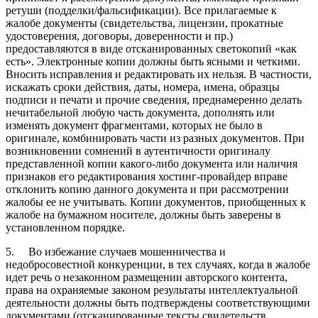
ретуши (подделки/фальсификации). Все прилагаемые к
жалобе документы (свидетельства, лицензии, прокатные
удостоверения, договоры, доверенности и пр.)
предоставляются в виде отсканированных светокопий «как
есть». Электронные копии должны быть ясными и четкими.
Вносить исправления и редактировать их нельзя. В частности,
искажать сроки действия, даты, номера, имена, образцы
подписи и печати и прочие сведения, преднамеренно делать
нечитабельной любую часть документа, дополнять или
изменять документ фрагментами, которых не было в
оригинале, комбинировать части из разных документов. При
возникновении сомнений в аутентичности оригиналу
представленной копии какого-либо документа или наличия
признаков его редактирования хостинг-провайдер вправе
отклонить копию данного документа и при рассмотрении
жалобы ее не учитывать. Копии документов, приобщенных к
жалобе на бумажном носителе, должны быть заверены в
установленном порядке.
5. Во избежание случаев мошенничества и
недобросовестной конкуренции, в тех случаях, когда в жалобе
идет речь о незаконном размещении авторского контента,
права на охраняемые законом результаты интеллектуальной
деятельности должны быть подтверждены соответствующими
документами (отсканированные тексты свидетельств,