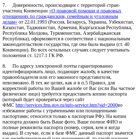
7. Доверенности, происходящие с территорий стран-
участниц Конвенции
«О правовой помощи и правовых
отношениях по гражданским, семейным и уголовным
делам»
от 22.01.1993 (Россия, Беларусь, Украина, Узбекистан,
Казахстан, Таджикистан, Армения, Кыргызская Республика,
Республика Молдова, Туркменистан, Азербайджанская
Республика), оформляются в соответствии с национальным
законодательством государства, где она была выдана (ст. 40
Конвенции). Во всех остальных случаях следует учитывать
положения ст. 1217.1 ГК РФ.
8. По адресу электронной почты гарантированно
идентифицировать лицо, подающее жалобу, в качестве
правообладателя или его законного представителя,
невозможно. В тех же целях, как и в п.5 Правил, для
корректной работы по Вашей жалобе от Вас (если Вы частное
физическое лицо) требуется предоставить копию паспорта
(который будет проверяться через сайт
ФМС
http://services.fms.gov.ru/info-service.htm?sid=2000
во
избежание работы с утраченными или похищенными
паспортами; относится только к паспортам РФ). На копии
паспорта должно быть Ваше фото, Ваше полное ФИО и
полные реквизиты паспорта (номер, серия, кем и когда
выдан). В случае, если в базе ФМС данный паспорт значится
как недействительный или похищенный, то такой паспорт