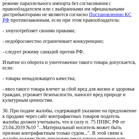
режиме параллельного импорта без согласования с
правообладателем или с выбранными им официальными
дистрибьюторами не являются согласно
Постановлению КС
РФ
противозаконным, если при этом правообладатель:
- злоупотребляет своими правами;
- недобросовестно ограничивает конкуренцию;
- следует режиму санкций против РФ.
Изъятие из оборота и уничтожение такого товара допускается,
если:
- товары ненадлежащего качества;
- ввоз такого товара влечет за сбой вред для жизни и здоровья
граждан, угрожает безопасности, наносит вред природе и
культурным ценностям.
30. При подаче жалобы, содержащей указание на предложение
к продаже через сайт контрафактных товаров податель
жалобы должен учитывать, что в силу п. 75 ППВС РФ от
23.04.2019 №10 "...Материальный носитель может быть
признан контрафактным только судом...". В этой связи к
жалобе должен быть приложен текст такого решения или