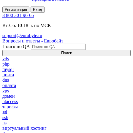
Регистрация
Вход
8 800 301-96-65
Вт-Сб. 10-18 ч. по МСК
support@eurobyte.ru
Вопросы и ответы - Евробайт
Поиск по QA
Поиск
vds
php
mysql
почта
dns
оплата
vps
домен
htaccess
тарифы
ssl
ssh
ns
виртуальный хостинг