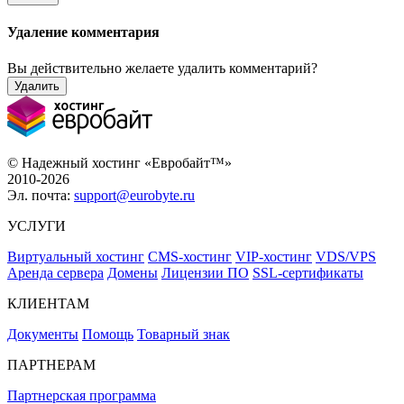
Удаление комментария
Вы действительно желаете удалить комментарий?
Удалить
© Надежный хостинг «Евробайт™»
2010-2026
Эл. почта:
support@eurobyte.ru
УСЛУГИ
Виртуальный хостинг
CMS-хостинг
VIP-хостинг
VDS/VPS
Аренда сервера
Домены
Лицензии ПО
SSL-сертификаты
КЛИЕНТАМ
Документы
Помощь
Товарный знак
ПАРТНЕРАМ
Партнерская программа