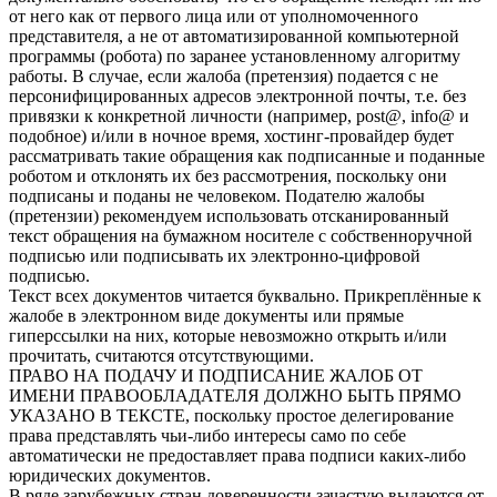
от него как от первого лица или от уполномоченного
представителя, а не от автоматизированной компьютерной
программы (робота) по заранее установленному алгоритму
работы. В случае, если жалоба (претензия) подается с не
персонифицированных адресов электронной почты, т.е. без
привязки к конкретной личности (например, post@, info@ и
подобное) и/или в ночное время, хостинг-провайдер будет
рассматривать такие обращения как подписанные и поданные
роботом и отклонять их без рассмотрения, поскольку они
подписаны и поданы не человеком. Подателю жалобы
(претензии) рекомендуем использовать отсканированный
текст обращения на бумажном носителе с собственноручной
подписью или подписывать их электронно-цифровой
подписью.
Текст всех документов читается буквально. Прикреплённые к
жалобе в электронном виде документы или прямые
гиперссылки на них, которые невозможно открыть и/или
прочитать, считаются отсутствующими.
ПРАВО НА ПОДАЧУ И ПОДПИСАНИЕ ЖАЛОБ ОТ
ИМЕНИ ПРАВООБЛАДАТЕЛЯ ДОЛЖНО БЫТЬ ПРЯМО
УКАЗАНО В ТЕКСТЕ, поскольку простое делегирование
права представлять чьи-либо интересы само по себе
автоматически не предоставляет права подписи каких-либо
юридических документов.
В ряде зарубежных стран доверенности зачастую выдаются от