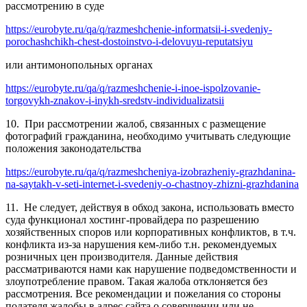
рассмотрению в суде
https://eurobyte.ru/qa/q/razmeshchenie-informatsii-i-svedeniy-
porochashchikh-chest-dostoinstvo-i-delovuyu-reputatsiyu
или антимонопольных органах
https://eurobyte.ru/qa/q/razmeshchenie-i-inoe-ispolzovanie-
torgovykh-znakov-i-inykh-sredstv-individualizatsii
10. При рассмотрении жалоб, связанных с размещение
фотографий гражданина, необходимо учитывать следующие
положения законодательства
https://eurobyte.ru/qa/q/razmeshcheniya-izobrazheniy-grazhdanina-
na-saytakh-v-seti-internet-i-svedeniy-o-chastnoy-zhizni-grazhdanina
11. Не следует, действуя в обход закона, использовать вместо
суда функционал хостинг-провайдера по разрешению
хозяйственных споров или корпоративных конфликтов, в т.ч.
конфликта из-за нарушения кем-либо т.н. рекомендуемых
розничных цен производителя. Данные действия
рассматриваются нами как нарушение подведомственности и
злоупотребление правом. Такая жалоба отклоняется без
рассмотрения. Все рекомендации и пожелания со стороны
подателя жалобы в адрес сайта о совершении или не