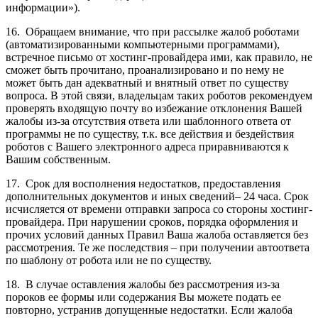
информации»).
16. Обращаем внимание, что при рассылке жалоб роботами
(автоматизированными компьютерными программами),
встречное письмо от хостинг-провайдера ими, как правило, не
сможет быть прочитано, проанализировано и по нему не
может быть дан адекватный и внятный ответ по существу
вопроса. В этой связи, владельцам таких роботов рекомендуем
проверять входящую почту во избежание отклонения Вашей
жалобы из-за отсутствия ответа или шаблонного ответа от
программы не по существу, т.к. все действия и бездействия
роботов с Вашего электронного адреса приравниваются к
Вашим собственным.
17. Срок для восполнения недостатков, предоставления
дополнительных документов и иных сведений– 24 часа. Срок
исчисляется от времени отправки запроса со стороны хостинг-
провайдера. При нарушении сроков, порядка оформления и
прочих условий данных Правил Ваша жалоба оставляется без
рассмотрения. Те же последствия – при получении автоответа
по шаблону от робота или не по существу.
18. В случае оставления жалобы без рассмотрения из-за
пороков ее формы или содержания Вы можете подать ее
повторно, устранив допущенные недостатки. Если жалоба