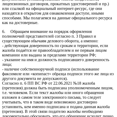
лицензионных договоров, прокатных удостоверений и пр.)
или ссылкой на официальный интернет-ресурс, где они
находятся в открытом для ознакомления доступе, иными
способами. Мы полагаемся на данные официального ресурса
как на достоверные.
6. Обращаем внимание на порядок оформления
полномочий представителей согласно п. 3 Правил и
существующим обычаям делового оборота, а именно:
- действующая доверенность по срокам и территории, если
жалоба подаётся не правообладателем и не первым лицом
компании или выдана за пределами территории РФ;
- указание на имя и должность подписавшего доверенность
лица;
- наличие собственноручной подписи (использование
факсимиле или «копипаст» образца подписи этого же лица из
другого документа не допускаются).
Согласно п. 6 ПП ВС РФ от 22.06.2021 №18 жалоба
(претензия) должна быть подписана уполномоченным лицом,
т.е. человеком. Если текст жалобы или иного обращения
изложен в самом теле электронного письма, то следует
учитывать, что в таком виде невозможно достоверно
установить, кем именно подписана и подана данная жалоба
(претензия). В этой связи подателю жалобы необходимо
документально обосновать, что его обращение исходит лично