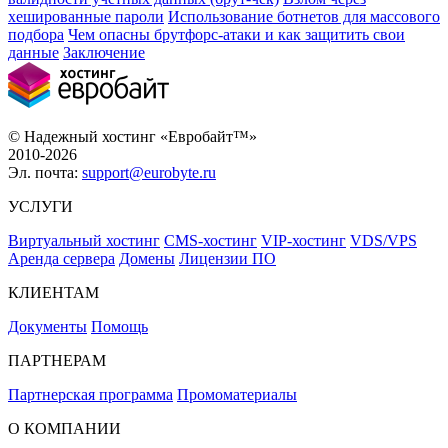
хешированные пароли
Использование ботнетов для массового
подбора
Чем опасны брутфорс-атаки и как защитить свои
данные
Заключение
© Надежный хостинг «Евробайт™»
2010-2026
Эл. почта:
support@eurobyte.ru
УСЛУГИ
Виртуальный хостинг
CMS-хостинг
VIP-хостинг
VDS/VPS
Аренда сервера
Домены
Лицензии ПО
КЛИЕНТАМ
Документы
Помощь
ПАРТНЕРАМ
Партнерская программа
Промоматериалы
О КОМПАНИИ