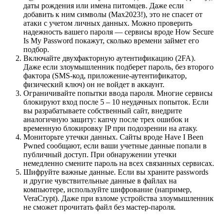
даты рождения или имена питомцев. Даже если
добавить к ним символы (Max2023!), это не спасет от
атаки с учетом личных данных. Можно проверить
надежность вашего пароля — сервисы вроде How Secure
Is My Password покажут, сколько времени займет его
подбор.
Включайте двухфакторную аутентификацию (2FA).
Даже если злоумышленник подберет пароль, без второго
фактора (SMS-код, приложение-аутентификатор,
физический ключ) он не войдет в аккаунт.
Ограничивайте попытки ввода пароля. Многие сервисы
блокируют вход после 5 – 10 неудачных попыток. Если
вы разрабатываете собственный сайт, внедрите
аналогичную защиту: капчу после трех ошибок и
временную блокировку IP при подозрении на атаку.
Мониторьте утечки данных. Сайты вроде Have I Been
Pwned сообщают, если ваши учетные данные попали в
публичный доступ. При обнаружении утечки
немедленно смените пароль на всех связанных сервисах.
Шифруйте важные данные. Если вы храните passwords
и другие чувствительные данные в файлах на
компьютере, используйте шифрование (например,
VeraCrypt). Даже при взломе устройства злоумышленник
не сможет прочитать файл без мастер-пароля.