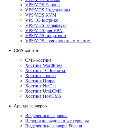
VPS/VDS Европа
VPS/VDS Нидерланды
VPS/VDS KVM
VPS 1С-Битрикс
VPS/VDS ispmanager
VPS/VDS для VPN
VPS/VDS посуточно
VPS/VDS с увеличенным местом
CMS-хостинг
CMS-хостинг
Хостинг WordPress
Хостинг 1С-Битрикс
Хостинг Joomla
Хостинг Drupal
Хостинг NetCat
Хостинг Umi.CMS
Хостинг HostCMS
Аренда серверов
Выделенные серверы
Недорогие выделенные серверы
Выделенные серверы Россия