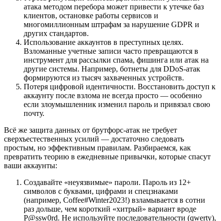
атака методом перебора может привести к утечке баз
клиентов, остановке работы сервисов и
многомиллионным штрафам за нарушение GDPR и
других стандартов.
Использование аккаунтов в преступных целях.
Взломанные учетные записи часто превращаются в
инструмент для рассылки спама, фишинга или атак на
другие системы. Например, ботнеты для DDoS-атак
формируются из тысяч захваченных устройств.
Потеря цифровой идентичности. Восстановить доступ к
аккаунту после взлома не всегда просто — особенно
если злоумышленник изменил пароль и привязал свою
почту.
Всё же защита данных от брутфорс-атак не требует
сверхъестественных усилий — достаточно следовать
простым, но эффективным правилам. Разбираемся, как
превратить теорию в ежедневные привычки, которые спасут
ваши аккаунты:
Создавайте «неуязвимые» пароли. Пароль из 12+
символов с буквами, цифрами и спецзнаками
(например, Coffee#Winter2023!) взламывается в сотни
раз дольше, чем короткий «хитрый» вариант вроде
P@ssw0rd. Не используйте последовательности (qwerty),