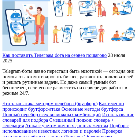
Как поставить Телеграм-бота на сервер пошагово
28 июля
2025
Telegram-боты давно перестали быть экзотикой — сегодня они
помогают автоматизировать бизнес, развлекать пользователей
и решать рутинные задачи. Но даже самый умный бот
бесполезен, если его не разместить на сервере для работы в
режиме 24/7.
Что такое атака методом перебора (брутфорс)
Как именно
происходит брутфорс-атака
Основные методы брутфорса
Полный перебор всех возможных комбинаций
Использование
словарей для подбора
Смешанный подход: словарь +
генерация
Атака с учетом личных данных жертвы
Подбор с
использованием известных логинов и паролей
Проверка
валидности учётных данных (брут-чек)
Взлом через