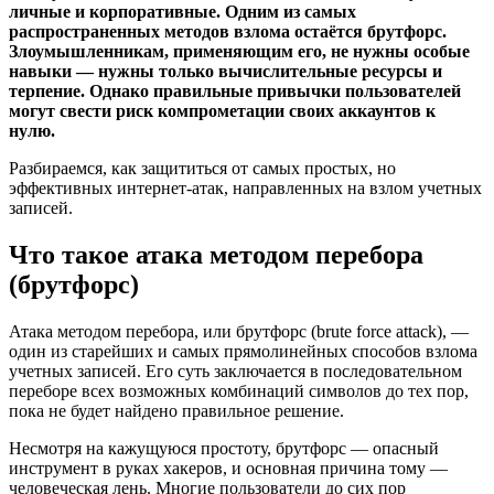
личные и корпоративные. Одним из самых
распространенных методов взлома остаётся брутфорс.
Злоумышленникам, применяющим его, не нужны особые
навыки — нужны только вычислительные ресурсы и
терпение. Однако правильные привычки пользователей
могут свести риск компрометации своих аккаунтов к
нулю.
Разбираемся, как защититься от самых простых, но
эффективных интернет-атак, направленных на взлом учетных
записей.
Что такое атака методом перебора
(брутфорс)
Атака методом перебора, или брутфорс (brute force attack), —
один из старейших и самых прямолинейных способов взлома
учетных записей. Его суть заключается в последовательном
переборе всех возможных комбинаций символов до тех пор,
пока не будет найдено правильное решение.
Несмотря на кажущуюся простоту, брутфорс — опасный
инструмент в руках хакеров, и основная причина тому —
человеческая лень. Многие пользователи до сих пор