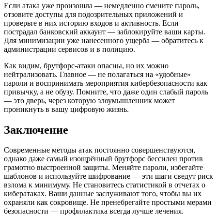
Если атака уже произошла — немедленно смените пароль,
отзовите доступы для подозрительных приложений и
проверьте в них историю входов и активность. Если
пострадал банковский аккаунт — заблокируйте ваши карты.
Для минимизации уже нанесенного ущерба — обратитесь к
администрации сервисов и в полицию.
Как видим, брутфорс-атаки опасны, но их можно
нейтрализовать. Главное — не полагаться на «удобные»
пароли и воспринимать мероприятия кибербезопасности как
привычку, а не обузу. Помните, что даже один слабый пароль
— это дверь, через которую злоумышленник может
проникнуть в вашу цифровую жизнь.
Заключение
Современные методы атак постоянно совершенствуются,
однако даже самый изощрённый брутфорс бессилен против
грамотно выстроенной защиты. Меняйте пароли, избегайте
шаблонов и используйте шифрование — эти шаги сведут риск
взлома к минимуму. Не становитесь статистикой в отчетах о
кибератаках. Ваши данные заслуживают того, чтобы вы их
охраняли как сокровище. Не пренебрегайте простыми мерами
безопасности — профилактика всегда лучше лечения.