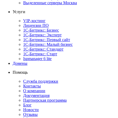
Выделенные серверы Москва
Услуги
VIP-хостинг
Лицензии ПО
1С-Битрикс: Бизнес
1С-Битрикс: Эксперт
1С-Битрикс: Первый сайт
1С-Битрикс: Малый бизнес
1С-Битрикс: Стандарт
1С-Битрикс: Старт
Ispmanager 6 lite
Домены
Помощь
Служба поддержки
Контакты
О компании
Документация
Партнерская программа
Блог
Новости
Отзывы