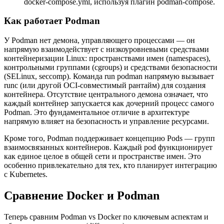
docker-compose.yml
, используя плагин
podman-compose
.
Как работает Podman
У Podman нет демона, управляющего процессами — он
напрямую взаимодействует с низкоуровневыми средствами
контейнеризации Linux: пространствами имен (namespaces),
контрольными группами (cgroups) и средствами безопасности
(SELinux, seccomp). Команда
run podman
напрямую вызывает
runc (или другой OCI-совместимый рантайм) для создания
контейнера. Отсутствие центрального демона означает, что
каждый контейнер запускается как дочерний процесс самого
Podman. Это фундаментальное отличие в архитектуре
напрямую влияет на безопасность и управление ресурсами.
Кроме того, Podman поддерживает концепцию Pods — групп
взаимосвязанных контейнеров. Каждый pod функционирует
как единое целое в общей сети и пространстве имен. Это
особенно привлекательно для тех, кто планирует интеграцию
с Kubernetes.
Сравнение Docker и Podman
Теперь сравним Podman vs Docker по ключевым аспектам и