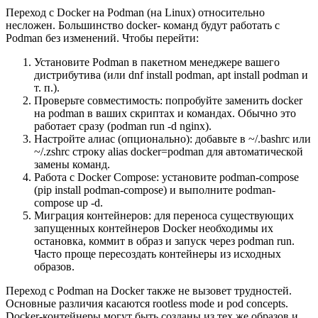
Переход с Docker на Podman (на Linux) относительно
несложен. Большинство docker- команд будут работать с
Podman без изменений. Чтобы перейти:
Установите Podman в пакетном менеджере вашего
дистрибутива (или
dnf install podman, apt install podman
и
т. п.).
Проверьте совместимость: попробуйте заменить
docker
на
podman
в ваших скриптах и командах. Обычно это
работает сразу (
podman run -d nginx
).
Настройте алиас (опционально): добавьте в
~/.bashrc
или
~/.zshrc
строку
alias docker=podman
для автоматической
замены команд.
Работа с Docker Compose: установите
podman-compose
(
pip install podman-compose
) и выполните
podman-
compose up -d
.
Миграция контейнеров: для переноса существующих
запущенных контейнеров Docker необходимы их
остановка, коммит в образ и запуск через
podman run
.
Часто проще пересоздать контейнеры из исходных
образов.
Переход с Podman на Docker также не вызовет трудностей.
Основные различия касаются rootless mode и pod concepts.
Docker-контейнеры могут быть созданы из тех же образов и