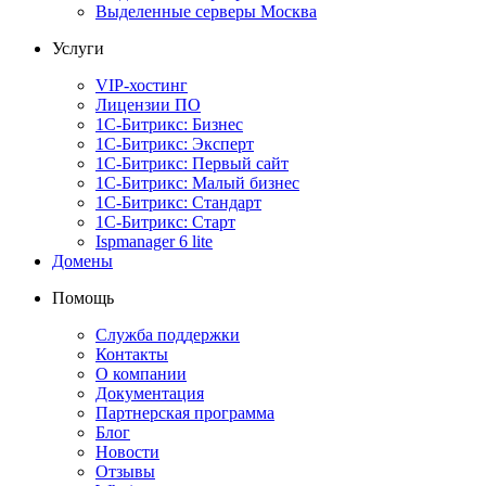
Выделенные серверы Москва
Услуги
VIP-хостинг
Лицензии ПО
1С-Битрикс: Бизнес
1С-Битрикс: Эксперт
1С-Битрикс: Первый сайт
1С-Битрикс: Малый бизнес
1С-Битрикс: Стандарт
1С-Битрикс: Старт
Ispmanager 6 lite
Домены
Помощь
Служба поддержки
Контакты
О компании
Документация
Партнерская программа
Блог
Новости
Отзывы