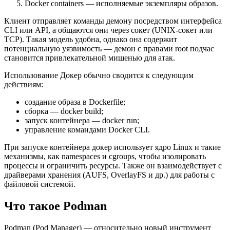
Docker containers — исполняемые экземпляры образов.
Клиент отправляет команды демону посредством интерфейса
CLI или API, а общаются они через сокет (UNIX-сокет или
TCP). Такая модель удобна, однако она содержит
потенциальную уязвимость — демон с правами root подчас
становится привлекательной мишенью для атак.
Использование Докер обычно сводится к следующим
действиям:
создание образа в Dockerfile;
сборка —
docker build
;
запуск контейнера —
docker run
;
управление командами Docker CLI.
При запуске контейнера докер использует ядро Linux и такие
механизмы, как
namespaces
и
cgroups
, чтобы изолировать
процессы и ограничить ресурсы. Также он взаимодействует с
драйверами хранения (AUFS, OverlayFS и др.) для работы с
файловой системой.
Что такое Podman
Podman (Pod Manager) — относительно новый инструмент