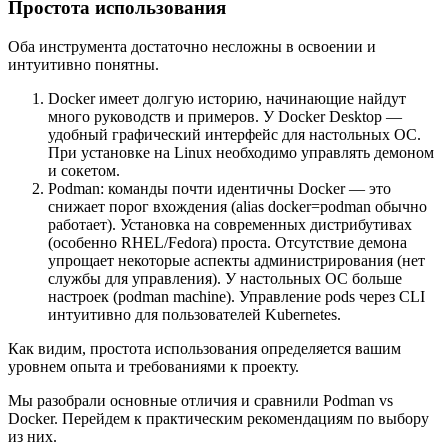
Простота использования
Оба инструмента достаточно несложны в освоении и
интуитивно понятны.
Docker имеет долгую историю, начинающие найдут
много руководств и примеров. У Docker Desktop —
удобный графический интерфейс для настольных ОС.
При установке на Linux необходимо управлять демоном
и сокетом.
Podman: команды почти идентичны Docker — это
снижает порог вхождения (alias docker=podman обычно
работает). Установка на современных дистрибутивах
(особенно RHEL/Fedora) проста. Отсутствие демона
упрощает некоторые аспекты администрирования (нет
службы для управления). У настольных ОС больше
настроек (podman machine). Управление pods через CLI
интуитивно для пользователей Kubernetes.
Как видим, простота использования определяется вашим
уровнем опыта и требованиями к проекту.
Мы разобрали основные отличия и сравнили Podman vs
Docker. Перейдем к практическим рекомендациям по выбору
из них.