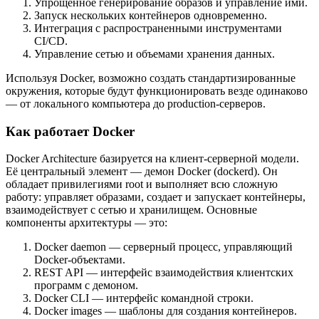
Упрощенное генерирование образов и управление ими.
Запуск нескольких контейнеров одновременно.
Интеграция с распространенными инструментами
CI/CD.
Управление сетью и объемами хранения данных.
Используя Docker, возможно создать стандартизированные
окружения, которые будут функционировать везде одинаково
— от локального компьютера до production-серверов.
Как работает Docker
Docker Architecture базируется на клиент-серверной модели.
Её центральный элемент — демон Docker (dockerd). Он
обладает привилегиями root и выполняет всю сложную
работу: управляет образами, создает и запускает контейнеры,
взаимодействует с сетью и хранилищем. Основные
компоненты архитектуры — это:
Docker daemon — серверный процесс, управляющий
Docker-объектами.
REST API — интерфейс взаимодействия клиентских
программ с демоном.
Docker CLI — интерфейс командной строки.
Docker images — шаблоны для создания контейнеров.