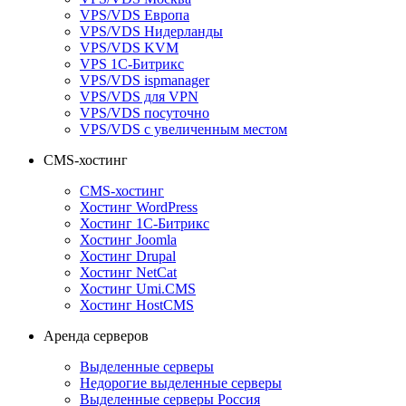
VPS/VDS Европа
VPS/VDS Нидерланды
VPS/VDS KVM
VPS 1С-Битрикс
VPS/VDS ispmanager
VPS/VDS для VPN
VPS/VDS посуточно
VPS/VDS с увеличенным местом
CMS-хостинг
CMS-хостинг
Хостинг WordPress
Хостинг 1С-Битрикс
Хостинг Joomla
Хостинг Drupal
Хостинг NetCat
Хостинг Umi.CMS
Хостинг HostCMS
Аренда серверов
Выделенные серверы
Недорогие выделенные серверы
Выделенные серверы Россия