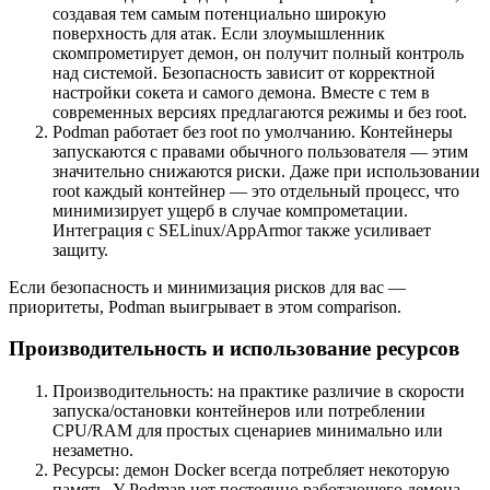
создавая тем самым потенциально широкую
поверхность для атак. Если злоумышленник
скомпрометирует демон, он получит полный контроль
над системой. Безопасность зависит от корректной
настройки сокета и самого демона. Вместе с тем в
современных версиях предлагаются режимы и без
root
.
Podman работает без
root
по умолчанию. Контейнеры
запускаются с правами обычного пользователя — этим
значительно снижаются риски. Даже при использовании
root
каждый контейнер — это отдельный процесс, что
минимизирует ущерб в случае компрометации.
Интеграция с SELinux/AppArmor также усиливает
защиту.
Если безопасность и минимизация рисков для вас —
приоритеты, Podman выигрывает в этом comparison.
Производительность и использование ресурсов
Производительность: на практике различие в скорости
запуска/остановки контейнеров или потреблении
CPU/RAM для простых сценариев минимально или
незаметно.
Ресурсы: демон Docker всегда потребляет некоторую
память. У Podman нет постоянно работающего демона