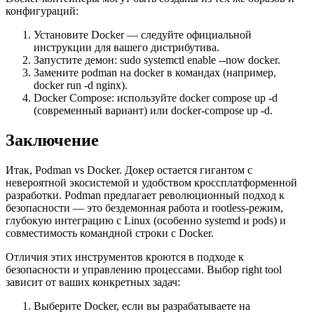
конфигураций:
Установите Docker — следуйте официальной
инструкции для вашего дистрибутива.
Запустите демон:
sudo systemctl enable --now docker
.
Замените
podman
на
docker
в командах (например,
docker run -d nginx
).
Docker Compose: используйте
docker compose up -d
(современный вариант) или
docker-compose up -d
.
Заключение
Итак, Podman vs Docker. Докер остается гигантом с
невероятной экосистемой и удобством кроссплатформенной
разработки. Podman предлагает революционный подход к
безопасности — это бездемонная работа и rootless-режим,
глубокую интеграцию с Linux (особенно
systemd
и pods) и
совместимость командной строки с Docker.
Отличия этих инструментов кроются в подходе к
безопасности и управлению процессами. Выбор right tool
зависит от ваших конкретных задач:
Выберите Docker, если вы разрабатываете на