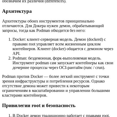
обозначим их различия (differences).
Архитектура
Архитектуры обоих инструментов принципиально
отличаются. Для Докера нужен демон, обрабатывающий
запросы, тогда как Podman обходится без него:
Docker: клиент-серверная модель. Демон (
dockerd
) с
правами
root
управляет всем жизненным циклом
контейнеров. Клиент (
docker
) общается с демоном через
API.
Podman: бездемонная, форк-выполняемая модель.
Инструмент
podman
сам запускает контейнеры как свои
дочерние процессы через OCI-рантайм (
runc / crun
).
Podman против Docker — более легкий инструмент с точки
зрения инфраструктуры и потребления ресурсов. Однако
отсутствие демона может привести к некоторым
ограничениям в масштабировании и управлении большими
кластерами контейнеров.
Привилегии root и безопасность
В Docker демон традиционно работает с правами
root
,