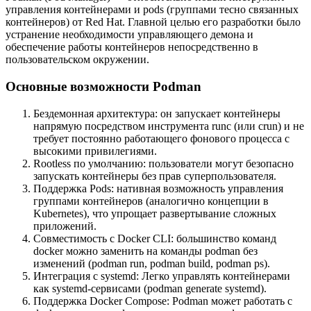
управления контейнерами и pods (группами тесно связанных
контейнеров) от Red Hat. Главной целью его разработки было
устранение необходимости управляющего демона и
обеспечение работы контейнеров непосредственно в
пользовательском окружении.
Основные возможности Podman
Бездемонная архитектура: он запускает контейнеры
напрямую посредством инструмента
runc
(или
crun
) и не
требует постоянно работающего фонового процесса с
высокими привилегиями.
Rootless по умолчанию: пользователи могут безопасно
запускать контейнеры без прав суперпользователя.
Поддержка Pods: нативная возможность управления
группами контейнеров (аналогично концепции в
Kubernetes), что упрощает развертывание сложных
приложений.
Совместимость с Docker CLI: большинство команд
docker можно заменить на команды podman без
изменений (
podman run, podman build, podman ps
).
Интеграция с
systemd
: Легко управлять контейнерами
как systemd-сервисами (
podman generate systemd
).
Поддержка Docker Compose: Podman может работать с