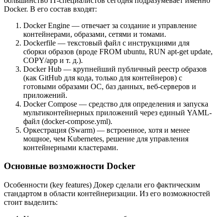
большинство IT-специалистов сегодня подразумевает именно
Docker. В его состав входят:
Docker Engine — отвечает за создание и управление
контейнерами, образами, сетями и томами.
Dockerfile — текстовый файл с инструкциями для
сборки образов (вроде
FROM ubuntu, RUN apt-get update,
COPY/app
и т. д.).
Docker Hub — крупнейший публичный реестр образов
(как GitHub для кода, только для контейнеров) с
готовыми образами ОС, баз данных, веб-серверов и
приложений.
Docker Compose — средство для определения и запуска
мультиконтейнерных приложений через единый YAML-
файл (
docker-compose.yml
).
Оркестрация (Swarm) — встроенное, хотя и менее
мощное, чем Kubernetes, решение для управления
контейнерными кластерами.
Основные возможности Docker
Особенности (key features) Докер сделали его фактическим
стандартом в области контейнеризации. Из его возможностей
стоит выделить: