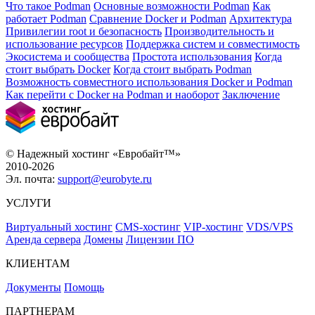
Что такое Podman
Основные возможности Podman
Как
работает Podman
Сравнение Docker и Podman
Архитектура
Привилегии root и безопасность
Производительность и
использование ресурсов
Поддержка систем и совместимость
Экосистема и сообщества
Простота использования
Когда
стоит выбрать Docker
Когда стоит выбрать Podman
Возможность совместного использования Docker и Podman
Как перейти с Docker на Podman и наоборот
Заключение
© Надежный хостинг «Евробайт™»
2010-2026
Эл. почта:
support@eurobyte.ru
УСЛУГИ
Виртуальный хостинг
CMS-хостинг
VIP-хостинг
VDS/VPS
Аренда сервера
Домены
Лицензии ПО
КЛИЕНТАМ
Документы
Помощь
ПАРТНЕРАМ