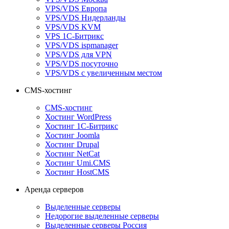
VPS/VDS Европа
VPS/VDS Нидерланды
VPS/VDS KVM
VPS 1С-Битрикс
VPS/VDS ispmanager
VPS/VDS для VPN
VPS/VDS посуточно
VPS/VDS с увеличенным местом
CMS-хостинг
CMS-хостинг
Хостинг WordPress
Хостинг 1С-Битрикс
Хостинг Joomla
Хостинг Drupal
Хостинг NetCat
Хостинг Umi.CMS
Хостинг HostCMS
Аренда серверов
Выделенные серверы
Недорогие выделенные серверы
Выделенные серверы Россия