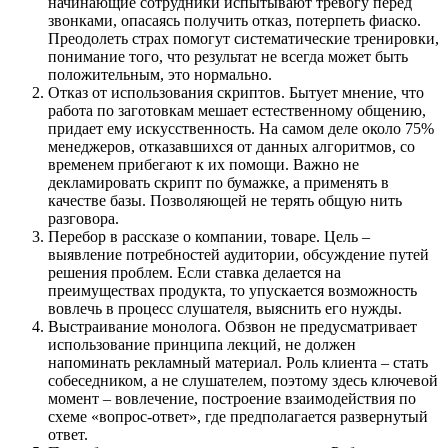
начинающие сотрудники испытывают тревогу перед
звонками, опасаясь получить отказ, потерпеть фиаско.
Преодолеть страх помогут систематические тренировки,
понимание того, что результат не всегда может быть
положительным, это нормально.
Отказ от использования скриптов. Бытует мнение, что
работа по заготовкам мешает естественному общению,
придает ему искусственность. На самом деле около 75%
менеджеров, отказавшихся от данных алгоритмов, со
временем прибегают к их помощи. Важно не
декламировать скрипт по бумажке, а применять в
качестве базы. Позволяющей не терять общую нить
разговора.
Перебор в рассказе о компании, товаре. Цель –
выявление потребностей аудитории, обсуждение путей
решения проблем. Если ставка делается на
преимуществах продукта, то упускается возможность
вовлечь в процесс слушателя, выяснить его нужды.
Выстраивание монолога. Обзвон не предусматривает
использование принципа лекций, не должен
напоминать рекламный материал. Роль клиента – стать
собеседником, а не слушателем, поэтому здесь ключевой
момент – вовлечение, построение взаимодействия по
схеме «вопрос-ответ», где предполагается развернутый
ответ.