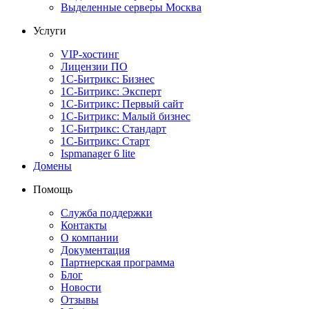
Выделенные серверы Москва
Услуги
VIP-хостинг
Лицензии ПО
1С-Битрикс: Бизнес
1С-Битрикс: Эксперт
1С-Битрикс: Первый сайт
1С-Битрикс: Малый бизнес
1С-Битрикс: Стандарт
1С-Битрикс: Старт
Ispmanager 6 lite
Домены
Помощь
Служба поддержки
Контакты
О компании
Документация
Партнерская программа
Блог
Новости
Отзывы