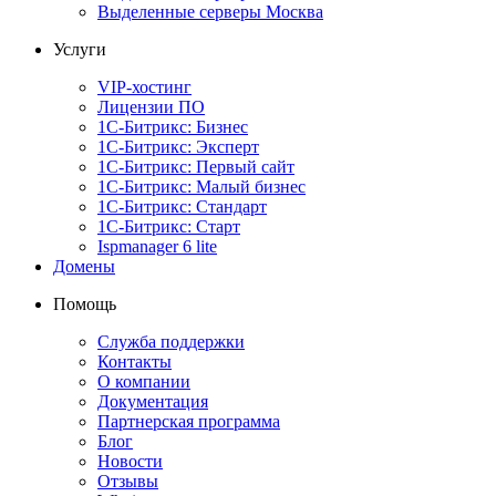
Выделенные серверы Москва
Услуги
VIP-хостинг
Лицензии ПО
1С-Битрикс: Бизнес
1С-Битрикс: Эксперт
1С-Битрикс: Первый сайт
1С-Битрикс: Малый бизнес
1С-Битрикс: Стандарт
1С-Битрикс: Старт
Ispmanager 6 lite
Домены
Помощь
Служба поддержки
Контакты
О компании
Документация
Партнерская программа
Блог
Новости
Отзывы