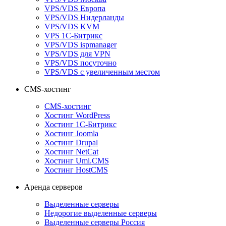
VPS/VDS Европа
VPS/VDS Нидерланды
VPS/VDS KVM
VPS 1С-Битрикс
VPS/VDS ispmanager
VPS/VDS для VPN
VPS/VDS посуточно
VPS/VDS с увеличенным местом
CMS-хостинг
CMS-хостинг
Хостинг WordPress
Хостинг 1С-Битрикс
Хостинг Joomla
Хостинг Drupal
Хостинг NetCat
Хостинг Umi.CMS
Хостинг HostCMS
Аренда серверов
Выделенные серверы
Недорогие выделенные серверы
Выделенные серверы Россия