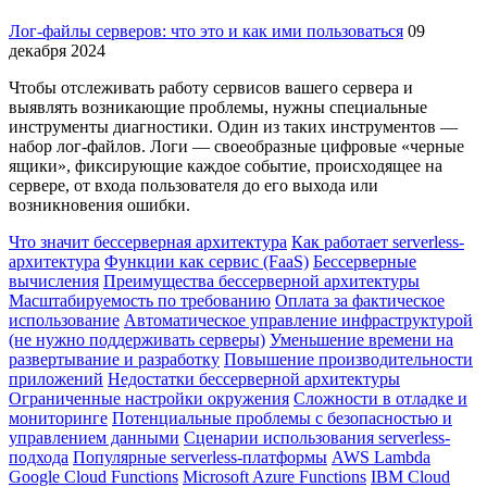
Лог-файлы серверов: что это и как ими пользоваться
09
декабря 2024
Чтобы отслеживать работу сервисов вашего сервера и
выявлять возникающие проблемы, нужны специальные
инструменты диагностики. Один из таких инструментов —
набор лог-файлов. Логи — своеобразные цифровые «черные
ящики», фиксирующие каждое событие, происходящее на
сервере, от входа пользователя до его выхода или
возникновения ошибки.
Что значит бессерверная архитектура
Как работает serverless-
архитектура
Функции как сервис (FaaS)
Бессерверные
вычисления
Преимущества бессерверной архитектуры
Масштабируемость по требованию
Оплата за фактическое
использование
Автоматическое управление инфраструктурой
(не нужно поддерживать серверы)
Уменьшение времени на
развертывание и разработку
Повышение производительности
приложений
Недостатки бессерверной архитектуры
Ограниченные настройки окружения
Сложности в отладке и
мониторинге
Потенциальные проблемы с безопасностью и
управлением данными
Сценарии использования serverless-
подхода
Популярные serverless-платформы
AWS Lambda
Google Cloud Functions
Microsoft Azure Functions
IBM Cloud