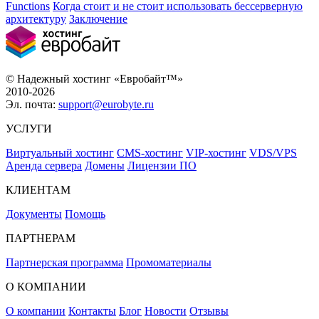
Functions
Когда стоит и не стоит использовать бессерверную
архитектуру
Заключение
© Надежный хостинг «Евробайт™»
2010-2026
Эл. почта:
support@eurobyte.ru
УСЛУГИ
Виртуальный хостинг
CMS-хостинг
VIP-хостинг
VDS/VPS
Аренда сервера
Домены
Лицензии ПО
КЛИЕНТАМ
Документы
Помощь
ПАРТНЕРАМ
Партнерская программа
Промоматериалы
О КОМПАНИИ
О компании
Контакты
Блог
Новости
Отзывы