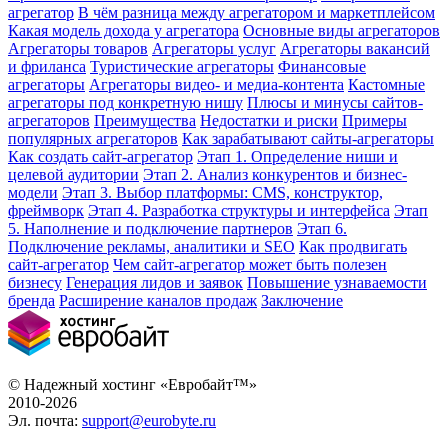
агрегатор
В чём разница между агрегатором и маркетплейсом
Какая модель дохода у агрегатора
Основные виды агрегаторов
Агрегаторы товаров
Агрегаторы услуг
Агрегаторы вакансий
и фриланса
Туристические агрегаторы
Финансовые
агрегаторы
Агрегаторы видео- и медиа-контента
Кастомные
агрегаторы под конкретную нишу
Плюсы и минусы сайтов-
агрегаторов
Преимущества
Недостатки и риски
Примеры
популярных агрегаторов
Как зарабатывают сайты-агрегаторы
Как создать сайт-агрегатор
Этап 1. Определение ниши и
целевой аудитории
Этап 2. Анализ конкурентов и бизнес-
модели
Этап 3. Выбор платформы: CMS, конструктор,
фреймворк
Этап 4. Разработка структуры и интерфейса
Этап
5. Наполнение и подключение партнеров
Этап 6.
Подключение рекламы, аналитики и SEO
Как продвигать
сайт-агрегатор
Чем сайт-агрегатор может быть полезен
бизнесу
Генерация лидов и заявок
Повышение узнаваемости
бренда
Расширение каналов продаж
Заключение
© Надежный хостинг «Евробайт™»
2010-2026
Эл. почта:
support@eurobyte.ru