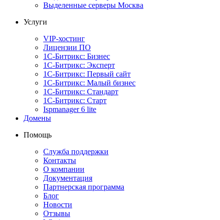
Выделенные серверы Москва
Услуги
VIP-хостинг
Лицензии ПО
1С-Битрикс: Бизнес
1С-Битрикс: Эксперт
1С-Битрикс: Первый сайт
1С-Битрикс: Малый бизнес
1С-Битрикс: Стандарт
1С-Битрикс: Старт
Ispmanager 6 lite
Домены
Помощь
Служба поддержки
Контакты
О компании
Документация
Партнерская программа
Блог
Новости
Отзывы