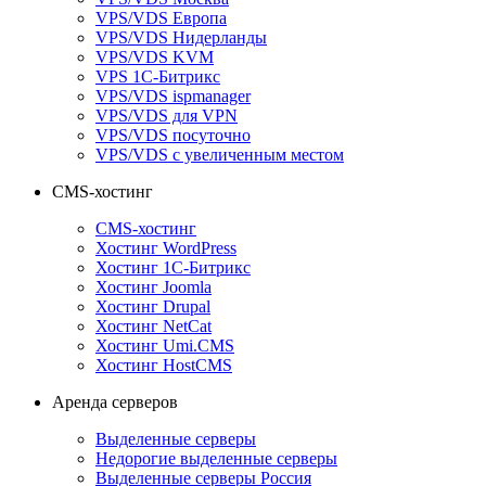
VPS/VDS Европа
VPS/VDS Нидерланды
VPS/VDS KVM
VPS 1С-Битрикс
VPS/VDS ispmanager
VPS/VDS для VPN
VPS/VDS посуточно
VPS/VDS с увеличенным местом
CMS-хостинг
CMS-хостинг
Хостинг WordPress
Хостинг 1С-Битрикс
Хостинг Joomla
Хостинг Drupal
Хостинг NetCat
Хостинг Umi.CMS
Хостинг HostCMS
Аренда серверов
Выделенные серверы
Недорогие выделенные серверы
Выделенные серверы Россия