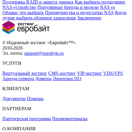
Поддержка RAID и защита данных
Как выбрать подходящее
NAS-устройство
Популярные бренды и модели
NAS vs
Облако: что выбрать
Преимущества и недостатки NAS
Когда
лучше выбрать облачное хранилище
Заключение
© Надежный хостинг «Евробайт™»
2010-2026
Эл. почта:
support@eurobyte.ru
УСЛУГИ
Виртуальный хостинг
CMS-хостинг
VIP-хостинг
VDS/VPS
Аренда сервера
Домены
Лицензии ПО
КЛИЕНТАМ
Документы
Помощь
ПАРТНЕРАМ
Партнерская программа
Промоматериалы
О КОМПАНИИ