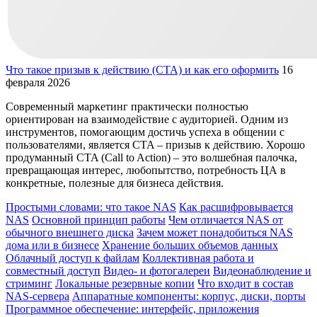
Что такое призыв к действию (CTA) и как его оформить
16
февраля 2026
Современный маркетинг практически полностью
ориентирован на взаимодействие с аудиторией. Одним из
инструментов, помогающим достичь успеха в общении с
пользователями, является CTA – призыв к действию. Хорошо
продуманный CTA (Call to Action) – это волшебная палочка,
превращающая интерес, любопытство, потребность ЦА в
конкретные, полезные для бизнеса действия.
Простыми словами: что такое NAS
Как расшифровывается
NAS
Основной принцип работы
Чем отличается NAS от
обычного внешнего диска
Зачем может понадобиться NAS
дома или в бизнесе
Хранение больших объемов данных
Облачный доступ к файлам
Коллективная работа и
совместный доступ
Видео- и фотогалереи
Видеонаблюдение и
стриминг
Локальные резервные копии
Что входит в состав
NAS-сервера
Аппаратные компоненты: корпус, диски, порты
Программное обеспечение: интерфейс, приложения