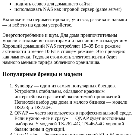
поднять сервер для домашнего сайта;
использовать NAS как игровой сервер (game server).
Вы можете экспериментировать, учиться, развивать навыки
— и всё это на одном устройстве.
Энергопотребление и шум.
Для дома предпочтительны
модели с тихими вентиляторами и пассивным охлаждением.
Хороший домашний NAS потребляет 15–35 Вт в режиме
активности и менее 10 Вт в спящем режиме. Это примерно
как лампочка. Годовая стоимость электроэнергии будет
намного меньше тарифа облачного хранилища.
Популярные бренды и модели
Synology — один из самых популярных брендов.
Устройства стабильны, обладают красивым
интерфейсом и развитой экосистемой приложений.
Неплохой выбор для дома и малого бизнеса — модели
DS223j и DS724+.
QNAP — часто используется в профессиональной среде.
Если нужно «всё и сразу» — QNAP будет достойным
выбором. У моделей TS-262-4G, TS-462-4G хороший
баланс цены и функций.
TerraMaster — бюджетные модели серий F2 и F4 вполне