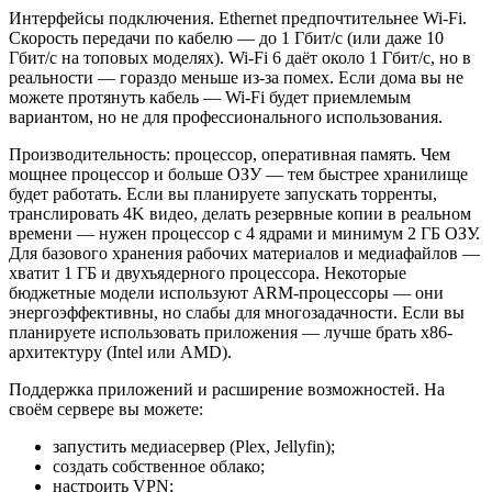
Интерфейсы подключения.
Ethernet предпочтительнее Wi-Fi.
Скорость передачи по кабелю — до 1 Гбит/с (или даже 10
Гбит/с на топовых моделях). Wi-Fi 6 даёт около 1 Гбит/с, но в
реальности — гораздо меньше из-за помех. Если дома вы не
можете протянуть кабель — Wi-Fi будет приемлемым
вариантом, но не для профессионального использования.
Производительность: процессор, оперативная память.
Чем
мощнее процессор и больше ОЗУ — тем быстрее хранилище
будет работать. Если вы планируете запускать торренты,
транслировать 4K видео, делать резервные копии в реальном
времени — нужен процессор с 4 ядрами и минимум 2 ГБ ОЗУ.
Для базового хранения рабочих материалов и медиафайлов —
хватит 1 ГБ и двухъядерного процессора. Некоторые
бюджетные модели используют ARM-процессоры — они
энергоэффективны, но слабы для многозадачности. Если вы
планируете использовать приложения — лучше брать x86-
архитектуру (Intel или AMD).
Поддержка приложений и расширение возможностей.
На
своём сервере вы можете:
запустить медиасервер (Plex, Jellyfin);
создать собственное облако;
настроить VPN;