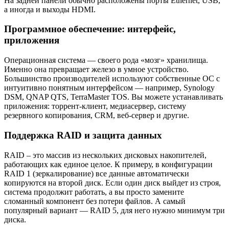
На задней панели обычно расположены порты Ethernet, USB,
а иногда и выходы HDMI.
Программное обеспечение: интерфейс,
приложения
Операционная система — своего рода «мозг» хранилища.
Именно она превращает железо в умное устройство.
Большинство производителей используют собственные ОС с
интуитивно понятным интерфейсом — например, Synology
DSM, QNAP QTS, TerraMaster TOS. Вы можете устанавливать
приложения: торрент-клиент, медиасервер, систему
резервного копирования, CRM, веб-сервер и другие.
Поддержка RAID и защита данных
RAID – это массив из нескольких дисковых накопителей,
работающих как единое целое. К примеру, в конфигурации
RAID 1 (зеркалирование) все данные автоматически
копируются на второй диск. Если один диск выйдет из строя,
система продолжит работать, а вы просто замените
сломанный компонент без потери файлов. А самый
популярный вариант — RAID 5, для него нужно минимум три
диска.