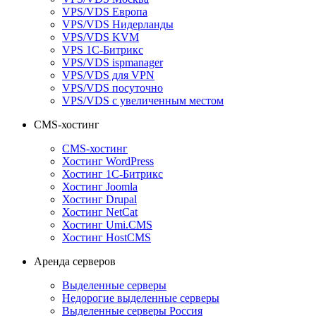
VPS/VDS Европа
VPS/VDS Нидерланды
VPS/VDS KVM
VPS 1С-Битрикс
VPS/VDS ispmanager
VPS/VDS для VPN
VPS/VDS посуточно
VPS/VDS с увеличенным местом
CMS-хостинг
CMS-хостинг
Хостинг WordPress
Хостинг 1С-Битрикс
Хостинг Joomla
Хостинг Drupal
Хостинг NetCat
Хостинг Umi.CMS
Хостинг HostCMS
Аренда серверов
Выделенные серверы
Недорогие выделенные серверы
Выделенные серверы Россия