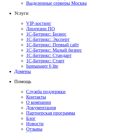
Выделенные серверы Москва
Услуги
VIP-хостинг
Лицензии ПО
1С-Битрикс: Бизнес
1С-Битрикс: Эксперт
1С-Битрикс: Первый сайт
1С-Битрикс: Малый бизнес
1С-Битрикс: Стандарт
1С-Битрикс: Старт
Ispmanager 6 lite
Домены
Помощь
Служба поддержки
Контакты
О компании
Документация
Партнерская программа
Блог
Новости
Отзывы