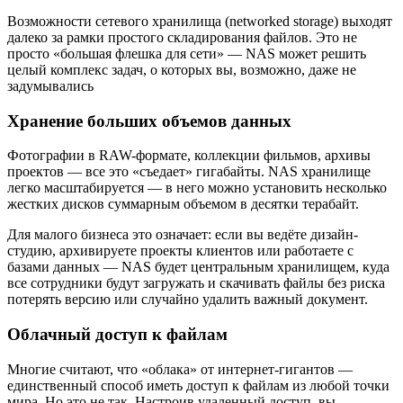
Возможности сетевого хранилища (networked storage) выходят
далеко за рамки простого складирования файлов. Это не
просто «большая флешка для сети» — NAS может решить
целый комплекс задач, о которых вы, возможно, даже не
задумывались
Хранение больших объемов данных
Фотографии в RAW-формате, коллекции фильмов, архивы
проектов — все это «съедает» гигабайты. NAS хранилище
легко масштабируется — в него можно установить несколько
жестких дисков суммарным объемом в десятки терабайт.
Для малого бизнеса это означает: если вы ведёте дизайн-
студию, архивируете проекты клиентов или работаете с
базами данных — NAS будет центральным хранилищем, куда
все сотрудники будут загружать и скачивать файлы без риска
потерять версию или случайно удалить важный документ.
Облачный доступ к файлам
Многие считают, что «облака» от интернет-гигантов —
единственный способ иметь доступ к файлам из любой точки
мира. Но это не так. Настроив удаленный доступ, вы