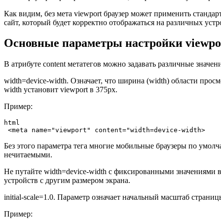
Как видим, без мета viewport браузер может применить станда
сайт, который будет корректно отображаться на различных уст
Основные параметры настройки viewpo
В атрибуте
content
метатегов можно задавать различные значен
width=device-width
. Означает, что ширина (
width
) области прос
width
установит viewport в 375px.
Пример:
html 
 <meta name="viewport" content="width=device-width>
Без этого параметра тега многие мобильные браузеры по умол
нечитаемыми.
Не путайте
width=device-width
с фиксированными значениями 
устройств с другим размером экрана.
initial-scale=1.0
. Параметр означает начальный масштаб страницы
Пример: