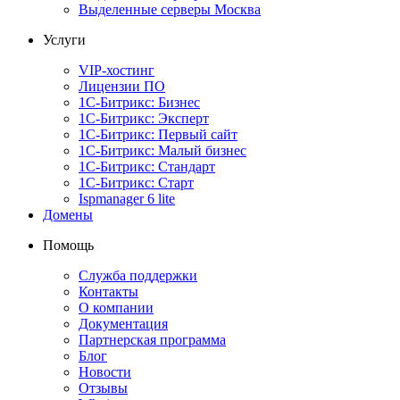
Выделенные серверы Москва
Услуги
VIP-хостинг
Лицензии ПО
1С-Битрикс: Бизнес
1С-Битрикс: Эксперт
1С-Битрикс: Первый сайт
1С-Битрикс: Малый бизнес
1С-Битрикс: Стандарт
1С-Битрикс: Старт
Ispmanager 6 lite
Домены
Помощь
Служба поддержки
Контакты
О компании
Документация
Партнерская программа
Блог
Новости
Отзывы