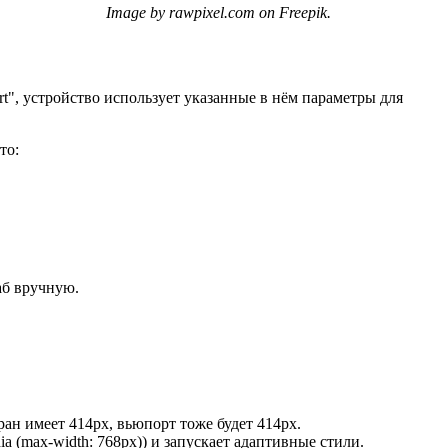
Image by rawpixel.com on Freepik.
t"
, устройство использует указанные в нём параметры для
то:
аб вручную.
ан имеет 414px, вьюпорт тоже будет 414px.
a (max-width: 768px)
) и запускает адаптивные стили.