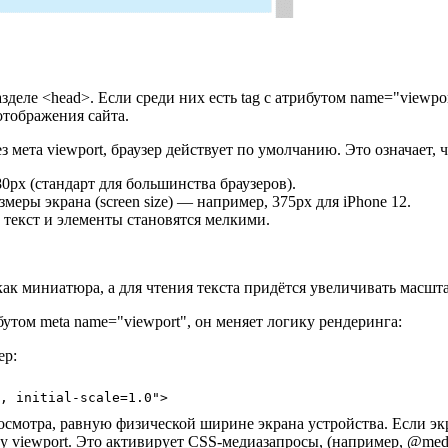
азделе
<head>
. Если среди них есть tag с атрибутом
name="viewpor
отображения сайта.
ез мета
viewport
, браузер действует по умолчанию. Это означает, ч
px (стандарт для большинства браузеров).
меры экрана (screen size) — например, 375px для iPhone 12.
 текст и элементы становятся мелкими.
как миниатюра, а для чтения текста придётся увеличивать масшт
ибутом
meta name="viewport"
, он меняет логику рендеринга:
ер:
, initial-scale=1.0">
смотра, равную физической ширине экрана устройства. Если экр
ну
viewport
. Это активирует CSS-медиазапросы, (например,
@medi