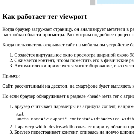
Как работает тег viewport
Когда браузер загружает страницу, он анализирует метатеги в р
настройки области просмотра. Рассмотрим подробнее процесс 
Когда пользователь открывает сайт на мобильном устройстве б
Создаётся виртуальное окно просмотра шириной около 980
Сжимается контент, чтобы поместить его в физические раз
Автоматически применяется масштабирование, из-за чего
Пример:
Сайт, рассчитанный на десктоп, на смартфоне будет выглядеть 
Но если браузер обнаруживает в разделе
<head>
мета тег с атр
Браузер считывает параметры из атрибута
content
, наприм
html 
 <meta name="viewport" content="width=device-width
Параметр
width=device-width
означает ширину области про
Браузер перестраивает контент, опираясь на новую шири