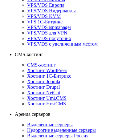
VPS/VDS Европа
VPS/VDS Нидерланды
VPS/VDS KVM
VPS 1С-Битрикс
VPS/VDS ispmanager
VPS/VDS для VPN
VPS/VDS посуточно
VPS/VDS с увеличенным местом
CMS-хостинг
CMS-хостинг
Хостинг WordPress
Хостинг 1С-Битрикс
Хостинг Joomla
Хостинг Drupal
Хостинг NetCat
Хостинг Umi.CMS
Хостинг HostCMS
Аренда серверов
Выделенные серверы
Недорогие выделенные серверы
Выделенные серверы Россия