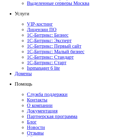
Выделенные серверы Москва
Услуги
VIP-хостинг
Лицензии ПО
1С-Битрикс: Бизнес
1С-Битрикс: Эксперт
1С-Битрикс: Первый сайт
1С-Битрикс: Малый бизнес
1С-Битрикс: Стандарт
1С-Битрикс: Старт
Ispmanager 6 lite
Домены
Помощь
Служба поддержки
Контакты
О компании
Документация
Партнерская программа
Блог
Новости
Отзывы