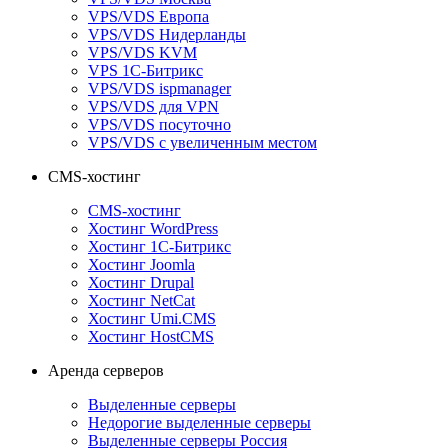
VPS/VDS Европа
VPS/VDS Нидерланды
VPS/VDS KVM
VPS 1С-Битрикс
VPS/VDS ispmanager
VPS/VDS для VPN
VPS/VDS посуточно
VPS/VDS с увеличенным местом
CMS-хостинг
CMS-хостинг
Хостинг WordPress
Хостинг 1С-Битрикс
Хостинг Joomla
Хостинг Drupal
Хостинг NetCat
Хостинг Umi.CMS
Хостинг HostCMS
Аренда серверов
Выделенные серверы
Недорогие выделенные серверы
Выделенные серверы Россия