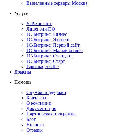
Выделенные серверы Москва
Услуги
VIP-хостинг
Лицензии ПО
1С-Битрикс: Бизнес
1С-Битрикс: Эксперт
1С-Битрикс: Первый сайт
1С-Битрикс: Малый бизнес
1С-Битрикс: Стандарт
1С-Битрикс: Старт
Ispmanager 6 lite
Домены
Помощь
Служба поддержки
Контакты
О компании
Документация
Партнерская программа
Блог
Новости
Отзывы