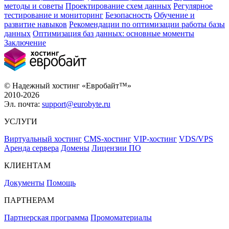
методы и советы
Проектирование схем данных
Регулярное
тестирование и мониторинг
Безопасность
Обучение и
развитие навыков
Рекомендации по оптимизации работы базы
данных
Оптимизация баз данных: основные моменты
Заключение
© Надежный хостинг «Евробайт™»
2010-2026
Эл. почта:
support@eurobyte.ru
УСЛУГИ
Виртуальный хостинг
CMS-хостинг
VIP-хостинг
VDS/VPS
Аренда сервера
Домены
Лицензии ПО
КЛИЕНТАМ
Документы
Помощь
ПАРТНЕРАМ
Партнерская программа
Промоматериалы