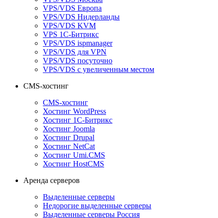
VPS/VDS Европа
VPS/VDS Нидерланды
VPS/VDS KVM
VPS 1С-Битрикс
VPS/VDS ispmanager
VPS/VDS для VPN
VPS/VDS посуточно
VPS/VDS с увеличенным местом
CMS-хостинг
CMS-хостинг
Хостинг WordPress
Хостинг 1С-Битрикс
Хостинг Joomla
Хостинг Drupal
Хостинг NetCat
Хостинг Umi.CMS
Хостинг HostCMS
Аренда серверов
Выделенные серверы
Недорогие выделенные серверы
Выделенные серверы Россия